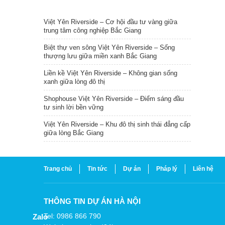
TIN NỔI BẬT
Việt Yên Riverside – Cơ hội đầu tư vàng giữa
trung tâm công nghiệp Bắc Giang
Biệt thự ven sông Việt Yên Riverside – Sống
thượng lưu giữa miền xanh Bắc Giang
Liền kề Việt Yên Riverside – Không gian sống
xanh giữa lòng đô thị
Shophouse Việt Yên Riverside – Điểm sáng đầu
tư sinh lời bền vững
Việt Yên Riverside – Khu đô thị sinh thái đẳng cấp
giữa lòng Bắc Giang
Trang chủ
Tin tức
Dự án
Pháp lý
Liên hệ
THÔNG TIN DỰ ÁN HÀ NỘI
Tel: 0986 866 790
Zalo