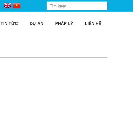
TIN TỨC
DỰ ÁN
PHÁP LÝ
LIÊN HỆ