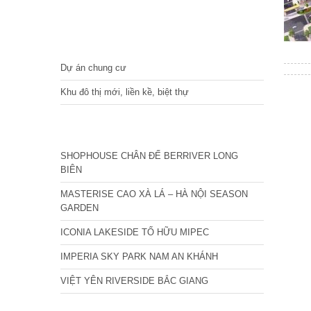
DỰ ÁN
Dự án chung cư
Khu đô thị mới, liền kề, biệt thự
CÁC DỰ ÁN MỚI NHẤT
SHOPHOUSE CHÂN ĐẾ BERRIVER LONG
BIÊN
MASTERISE CAO XÀ LÁ – HÀ NỘI SEASON
GARDEN
ICONIA LAKESIDE TỐ HỮU MIPEC
IMPERIA SKY PARK NAM AN KHÁNH
VIỆT YÊN RIVERSIDE BẮC GIANG