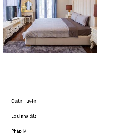
TÌM KIẾM