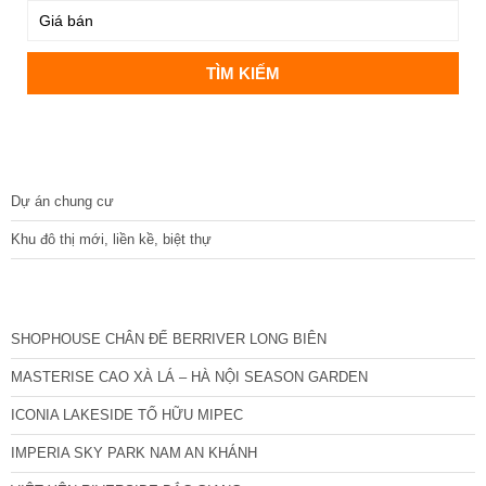
DỰ ÁN
Dự án chung cư
Khu đô thị mới, liền kề, biệt thự
CÁC DỰ ÁN MỚI NHẤT
SHOPHOUSE CHÂN ĐẾ BERRIVER LONG BIÊN
MASTERISE CAO XÀ LÁ – HÀ NỘI SEASON GARDEN
ICONIA LAKESIDE TỐ HỮU MIPEC
IMPERIA SKY PARK NAM AN KHÁNH