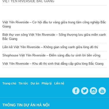
VIỆT YÊN RIVERSIDE BẮC GIANG
TIN NỔI BẬT
Việt Yên Riverside – Cơ hội đầu tư vàng giữa trung tâm công nghiệp Bắc
Giang
Biệt thự ven sông Việt Yên Riverside – Sống thượng lưu giữa miền xanh
Bắc Giang
Liền kề Việt Yên Riverside – Không gian sống xanh giữa lòng đô thị
Shophouse Việt Yên Riverside – Điểm sáng đầu tư sinh lời bền vững
Việt Yên Riverside – Khu đô thị sinh thái đẳng cấp giữa lòng Bắc Giang
Trang chủ
Tin tức
Dự án
Pháp lý
Liên hệ
THÔNG TIN DỰ ÁN HÀ NỘI