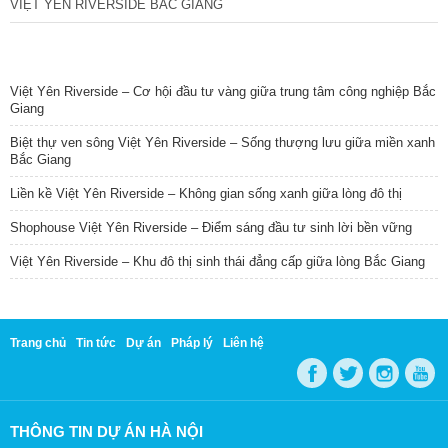
VIỆT YÊN RIVERSIDE BẮC GIANG
TIN NỔI BẬT
Việt Yên Riverside – Cơ hội đầu tư vàng giữa trung tâm công nghiệp Bắc
Giang
Biệt thự ven sông Việt Yên Riverside – Sống thượng lưu giữa miền xanh
Bắc Giang
Liền kề Việt Yên Riverside – Không gian sống xanh giữa lòng đô thị
Shophouse Việt Yên Riverside – Điểm sáng đầu tư sinh lời bền vững
Việt Yên Riverside – Khu đô thị sinh thái đẳng cấp giữa lòng Bắc Giang
Trang chủ
Tin tức
Dự án
Pháp lý
Liên hệ
THÔNG TIN DỰ ÁN HÀ NỘI