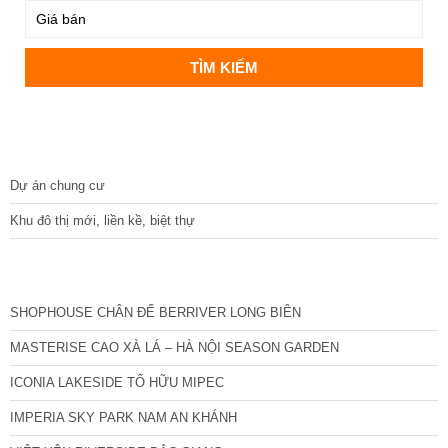
DỰ ÁN
Dự án chung cư
Khu đô thị mới, liền kề, biệt thự
CÁC DỰ ÁN MỚI NHẤT
SHOPHOUSE CHÂN ĐẾ BERRIVER LONG BIÊN
MASTERISE CAO XÀ LÁ – HÀ NỘI SEASON GARDEN
ICONIA LAKESIDE TỐ HỮU MIPEC
IMPERIA SKY PARK NAM AN KHÁNH