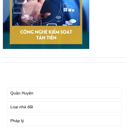
TÌM KIẾM