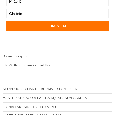
DỰ ÁN
Dự án chung cư
Khu đô thị mới, liền kề, biệt thự
CÁC DỰ ÁN MỚI NHẤT
SHOPHOUSE CHÂN ĐẾ BERRIVER LONG BIÊN
MASTERISE CAO XÀ LÁ – HÀ NỘI SEASON GARDEN
ICONIA LAKESIDE TỐ HỮU MIPEC