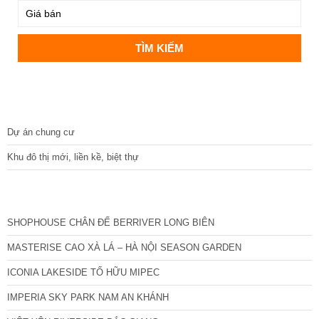
DỰ ÁN
Dự án chung cư
Khu đô thị mới, liền kề, biệt thự
CÁC DỰ ÁN MỚI NHẤT
SHOPHOUSE CHÂN ĐẾ BERRIVER LONG BIÊN
MASTERISE CAO XÀ LÁ – HÀ NỘI SEASON GARDEN
ICONIA LAKESIDE TỐ HỮU MIPEC
IMPERIA SKY PARK NAM AN KHÁNH