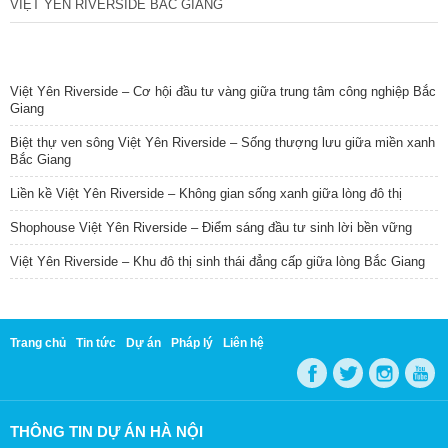
VIỆT YÊN RIVERSIDE BẮC GIANG
TIN NỔI BẬT
Việt Yên Riverside – Cơ hội đầu tư vàng giữa trung tâm công nghiệp Bắc
Giang
Biệt thự ven sông Việt Yên Riverside – Sống thượng lưu giữa miền xanh
Bắc Giang
Liền kề Việt Yên Riverside – Không gian sống xanh giữa lòng đô thị
Shophouse Việt Yên Riverside – Điểm sáng đầu tư sinh lời bền vững
Việt Yên Riverside – Khu đô thị sinh thái đẳng cấp giữa lòng Bắc Giang
Trang chủ
Tin tức
Dự án
Pháp lý
Liên hệ
THÔNG TIN DỰ ÁN HÀ NỘI