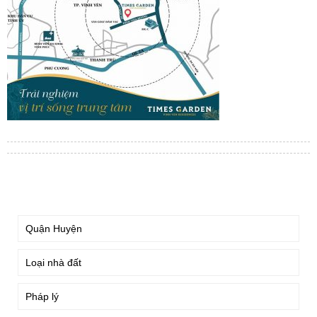
TÌM KIẾM