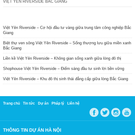
VIỆT YÊN RIVERSIDE BẮC GIANG
TIN NỔI BẬT
Việt Yên Riverside – Cơ hội đầu tư vàng giữa trung tâm công nghiệp Bắc
Giang
Biệt thự ven sông Việt Yên Riverside – Sống thượng lưu giữa miền xanh
Bắc Giang
Liền kề Việt Yên Riverside – Không gian sống xanh giữa lòng đô thị
Shophouse Việt Yên Riverside – Điểm sáng đầu tư sinh lời bền vững
Việt Yên Riverside – Khu đô thị sinh thái đẳng cấp giữa lòng Bắc Giang
Trang chủ
Tin tức
Dự án
Pháp lý
Liên hệ
THÔNG TIN DỰ ÁN HÀ NỘI