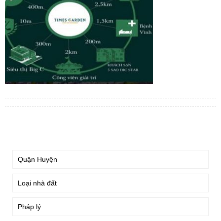
TÌM KIẾM