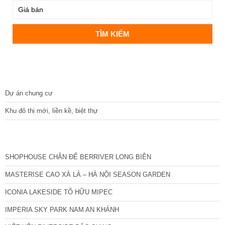
DỰ ÁN
Dự án chung cư
Khu đô thị mới, liền kề, biệt thự
CÁC DỰ ÁN MỚI NHẤT
SHOPHOUSE CHÂN ĐẾ BERRIVER LONG BIÊN
MASTERISE CAO XÀ LÁ – HÀ NỘI SEASON GARDEN
ICONIA LAKESIDE TỐ HỮU MIPEC
IMPERIA SKY PARK NAM AN KHÁNH