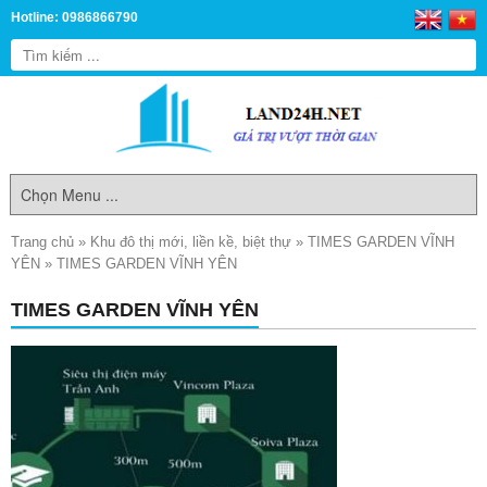
Hotline: 0986866790
Trang chủ
»
Khu đô thị mới, liền kề, biệt thự
»
TIMES GARDEN VĨNH
YÊN
»
TIMES GARDEN VĨNH YÊN
TIMES GARDEN VĨNH YÊN