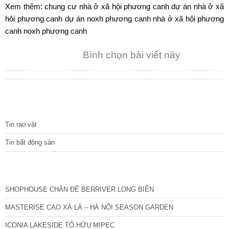
Xem thêm:
chung cư nhà ở xã hội phương canh
dự án nhà ở xã
hôi phương canh
dự án noxh phương canh
nhà ở xã hội phương
canh
noxh phương canh
Bình chọn bài viết này
TIN TỨC
Tin rao vặt
Tin bất động sản
CÁC DỰ ÁN MỚI NHẤT
SHOPHOUSE CHÂN ĐẾ BERRIVER LONG BIÊN
MASTERISE CAO XÀ LÁ – HÀ NỘI SEASON GARDEN
ICONIA LAKESIDE TỐ HỮU MIPEC