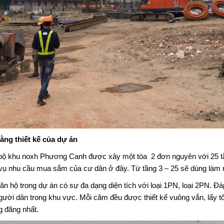
ằng thiết kế của dự án
bộ khu
noxh Phương Canh
được xây một tòa 2 đơn nguyên với 25 tầ
vụ nhu cầu mua sắm của cư dân ở đây. Từ tầng 3 – 25 sẽ dùng làm n
ăn hộ trong dự án có sự đa dạng diện tích với loại 1PN, loại 2PN. Đ
gười dân trong khu vực. Mỗi căm đều được thiết kế vuông vắn, lấy tố
g đãng nhất.