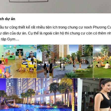
ích dự án
u tư cũng thiết kế rất nhiều tiện ích trong
chung cư noxh Phương C
ư dân của dự án. Cụ thể là ngoài căn hộ thì chung cư còn có thêm nh
g tập Gym…