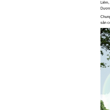
Liêm,
Dương
Chung
sản c