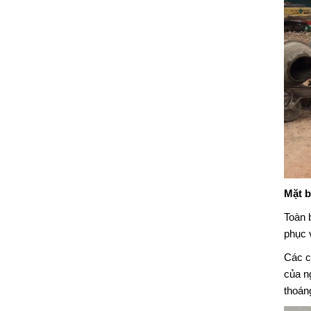
Mặt b
Toàn 
phục 
Các c
của n
thoán