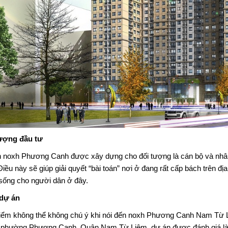
ượng đầu tư
n noxh Phương Canh
được xây dựng cho đối tượng là cán bộ và nhân
iều này sẽ giúp giải quyết “bài toán” nơi ở đang rất cấp bách trên đ
sống cho người dân ở đây.
 dự án
iểm không thể không chú ý khi nói đến
noxh Phương Canh Nam Từ 
 phường Phương Canh, Quận Nam Từ Liêm, dự án được đánh giá là có 