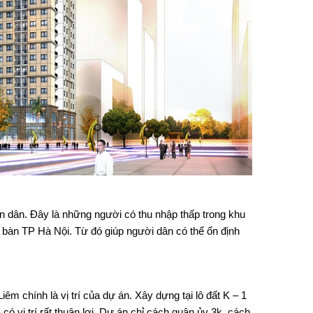
 dân. Đây là những người có thu nhập thấp trong khu
ịa bàn TP Hà Nội. Từ đó giúp người dân có thể ổn định
Liêm
chính là vị trí của dự án. Xây dựng tại lô đất K – 1
vị trí rất thuận lợi. Dự án chỉ cách quận ủy 3k, cách