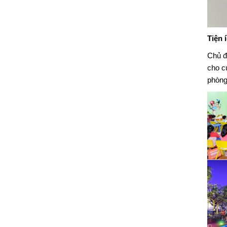
Tiện 
Chủ đầ
cho c
phòn