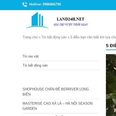
Hotline: 0986866790
Trang chủ
»
Tin bất động sản
»
5 điều bạn cần biết khi lựa
5 Đ
TIN TỨC
Tin rao vặt
Tin bất động sản
CÁC DỰ ÁN MỚI NHẤT
SHOPHOUSE CHÂN ĐẾ BERRIVER LONG
BIÊN
MASTERISE CAO XÀ LÁ – HÀ NỘI SEASON
GARDEN