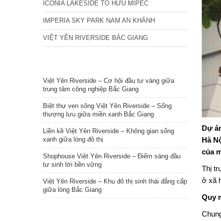
ICONIA LAKESIDE TỐ HỮU MIPEC
IMPERIA SKY PARK NAM AN KHÁNH
VIỆT YÊN RIVERSIDE BẮC GIANG
TIN NỔI BẬT
Việt Yên Riverside – Cơ hội đầu tư vàng giữa
trung tâm công nghiệp Bắc Giang
Biệt thự ven sông Việt Yên Riverside – Sống
thượng lưu giữa miền xanh Bắc Giang
Dự á
Liền kề Việt Yên Riverside – Không gian sống
Hà Nộ
xanh giữa lòng đô thị
của m
Shophouse Việt Yên Riverside – Điểm sáng đầu
tư sinh lời bền vững
Thị t
ở xã 
Việt Yên Riverside – Khu đô thị sinh thái đẳng cấp
giữa lòng Bắc Giang
Quy 
Chung