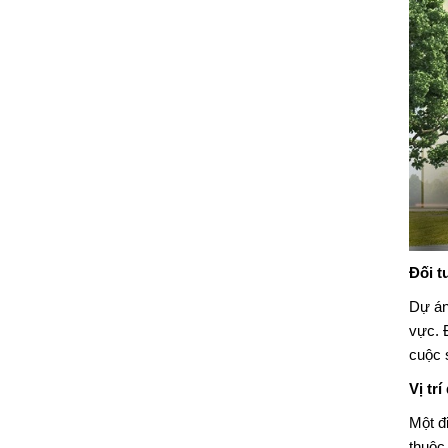
Đối t
Dự á
vực. Đ
cuộc 
Vị trí
Một đ
thuộc