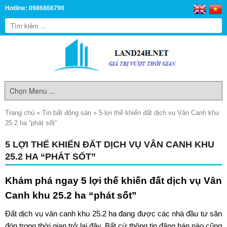
Hotline: 0986866790
Trang chủ
»
Tin bất động sản
»
5 lợi thế khiến đất dịch vụ Vân Canh khu
25.2 ha “phát sốt”
5 LỢI THẾ KHIẾN ĐẤT DỊCH VỤ VÂN CANH KHU
25.2 HA “PHÁT SỐT”
Khám phá ngay 5 lợi thế khiến
đất dịch vụ Vân
Canh khu 25.2 ha
“phát sốt”
Đất dịch vụ vân canh khu 25.2 ha
đang được các nhà đầu tư săn
đón trong thời gian trở lại đây. Bất cứ thông tin đăng bán nào cũng