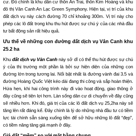
cư. Đó chính là khu dân cư thôn An Trai, thôn Kim Hoàng và khu
đô thị Vân Canh An Lạc Green Symphony. Hiện tại, vị trí của khu
đất dịch vụ này cách đường 70 chỉ khoảng 300m. Vị trí này cho
phép các lô đất trong khu thu hút được sự chú ý của các nhà đầu
tư bất động sản rất hiệu quả.
Ưu thế về những con đường
đất dịch vụ Vân Canh khu
25.2 ha
Khu
đất dịch vụ Vân Canh
này sở dĩ có thể thu hút được sự chú
ý của thị trường một phần là bởi sự hiện diện của những con
đường lớn trong tương lai. Nổi bật nhất là đường vành đai 3.5 và
đường Hoàng Quốc Việt kéo dài đang thi công và sắp hoàn thiện.
Hứa hẹn, khi hai công trình này đi vào hoạt động, giao thông ở
đây cũng sẽ tiện lợi hơn. Làn sống dân cư di chuyển về đây cũng
sẽ nhiều hơn. Khi đó, giá trị của các lô đất dịch vụ 25,2ha này sẽ
tăng lên rất đáng kể. Đây chính là lý do những nhà đầu tư có tiềm
lực tài chính sẵn sàng xuống tiền để sở hữu những lô đất “đẹp”,
có tiềm năng tăng giá mạnh ở đây.
Giá đất “mềm” so với mặt bằng chung