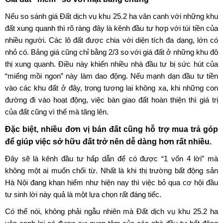
Nếu so sánh giá Đất dịch vụ khu 25.2 ha vân canh với những khu
đất xung quanh thì rõ ràng đây là kênh đầu tư hợp với túi tiền của
nhiều người. Các lô đất được chia với diện tích đa dạng, lớn có
nhỏ có. Bảng giá cũng chỉ bằng 2/3 so với giá đất ở những khu đô
thị xung quanh. Điều này khiến nhiều nhà đầu tư bị sức hút của
“miếng mồi ngon” này làm dao động. Nếu mạnh dạn đầu tư tiền
vào các khu đất ở đây, trong tương lai không xa, khi những con
đường đi vào hoạt động, việc bàn giao đất hoàn thiện thì giá trị
của đất cũng vì thế mà tăng lên.
Đặc biệt, nhiều đơn vị bán đất cũng hỗ trợ mua trả góp
để giúp việc sở hữu đất trở nên dễ dàng hơn rất nhiều.
Đây sẽ là kênh đầu tư hấp dẫn để có được “1 vốn 4 lời” mà
không một ai muốn chối từ. Nhất là khi thị trường bất động sản
Hà Nội đang khan hiếm như hiện nay thì việc bỏ qua cơ hội đầu
tư sinh lời này quả là một lựa chọn rất đáng tiếc.
Có thể nói, không phải ngẫu nhiên mà Đất dịch vụ khu 25.2 ha