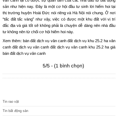
vân canh lại có được sự quan tâm của các nhà đầu tư bất động
sản như hiện nay. Đây là một
cơ hội đầu tư sinh lời
hiếm hoi tại
thị trường huyện Hoài Đức nói riêng và Hà Nội nói chung. Ở nơi
“tấc đất tấc vàng” như vậy, việc có được một khu đất với vị trí
đắc địa và giá tốt sẽ không phải là chuyện dễ dàng nên nhà đầu
tư không nên từ chối cơ hội hiếm hoi này.
Xem thêm:
bán đất dịch vụ vân canh
đất dịch vụ khu 25.2 ha vân
canh
đất dịch vụ vân canh
đất dịch vụ vân canh khu 25.2 ha
giá
bán đất dịch vụ vân canh
5/5 - (1 bình chọn)
TIN TỨC
Tin rao vặt
Tin bất động sản