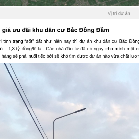
Vị trí dự án
 giá ưu đãi
khu dân cư Bắc Đồng Đầm
i tình trạng “sốt” đất như hiện nay thì dự án
khu dân cư Bắc Đồn
lô – 1,3 tỷ đồng/lô là . Các nhà đầu tư đã có ngay cho mình một c
 hàng sẽ phải nuối tiếc bởi sẽ khó tìm được dự án nào vừa chất lượng