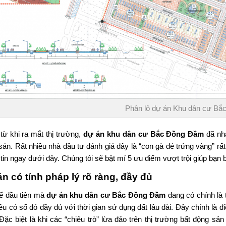
Phân lô dự án Khu dân cư Bắ
từ khi ra mắt thị trường,
dự án
khu dân cư
Bắc Đồng Đầm
đã nha
sản. Rất nhiều nhà đầu tư đánh giá đây là “con gà đẻ trứng vàng” rấ
 tin ngay dưới đây. Chúng tôi sẽ bật mí 5 ưu điểm vượt trội giúp bạn
n có tính pháp lý rõ ràng, đầy đủ
hế đầu tiên mà
dự án
khu dân cư
Bắc Đồng Đầm
đang có chính là t
u có sổ đỏ đầy đủ với thời gian sử dụng đất lâu dài. Đây chính là đi
. Đặc biệt là khi các “chiêu trò” lừa đảo trên thị trường bất động sả