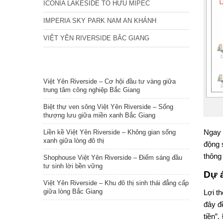
ICONIA LAKESIDE TỐ HỮU MIPEC
IMPERIA SKY PARK NAM AN KHÁNH
VIỆT YÊN RIVERSIDE BẮC GIANG
TIN NỔI BẬT
Việt Yên Riverside – Cơ hội đầu tư vàng giữa
trung tâm công nghiệp Bắc Giang
Biệt thự ven sông Việt Yên Riverside – Sống
thượng lưu giữa miền xanh Bắc Giang
Ngay 
Liền kề Việt Yên Riverside – Không gian sống
xanh giữa lòng đô thị
động 
thông
Shophouse Việt Yên Riverside – Điểm sáng đầu
tư sinh lời bền vững
Dự á
Việt Yên Riverside – Khu đô thị sinh thái đẳng cấp
giữa lòng Bắc Giang
Lợi t
đây đề
tiền”