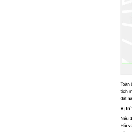
Toàn 
tích 
đất n
Vị trí
Nếu đ
Hải v