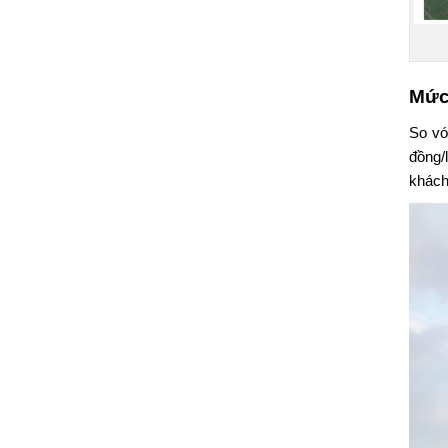
Mức
So vớ
đồng/
khách