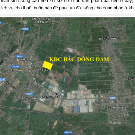
nhân sinh sống cao nên khi sở hữu các sản phẩm đất nền ở đây, k
dịch vụ cho thuê, buôn bán để phục vụ đời sống cho công nhân ở kh