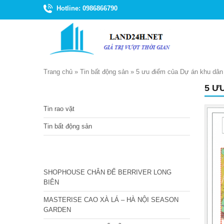
Hotline: 0986866790
Trang chủ
»
Tin bất động sản
»
5 ưu điểm của Dự án khu dân
5 Ư
TIN TỨC
Tin rao vặt
Tin bất động sản
CÁC DỰ ÁN MỚI NHẤT
SHOPHOUSE CHÂN ĐẾ BERRIVER LONG
BIÊN
MASTERISE CAO XÀ LÁ – HÀ NỘI SEASON
GARDEN