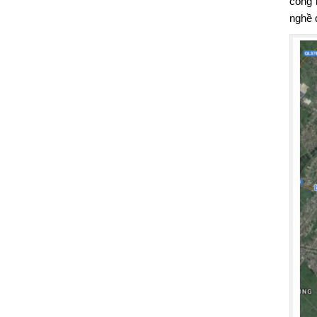
công 
nghề 