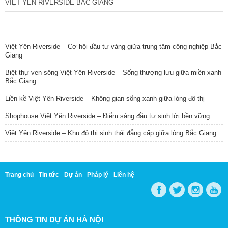
VIỆT YÊN RIVERSIDE BẮC GIANG
TIN NỔI BẬT
Việt Yên Riverside – Cơ hội đầu tư vàng giữa trung tâm công nghiệp Bắc
Giang
Biệt thự ven sông Việt Yên Riverside – Sống thượng lưu giữa miền xanh
Bắc Giang
Liền kề Việt Yên Riverside – Không gian sống xanh giữa lòng đô thị
Shophouse Việt Yên Riverside – Điểm sáng đầu tư sinh lời bền vững
Việt Yên Riverside – Khu đô thị sinh thái đẳng cấp giữa lòng Bắc Giang
Trang chủ
Tin tức
Dự án
Pháp lý
Liên hệ
THÔNG TIN DỰ ÁN HÀ NỘI