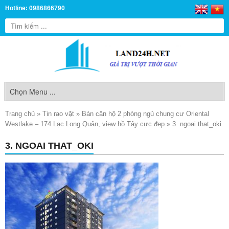
Hotline: 0986866790
Trang chủ
»
Tin rao vặt
»
Bán căn hộ 2 phòng ngủ chung cư Oriental
Westlake – 174 Lạc Long Quân, view hồ Tây cực đẹp
»
3. ngoai that_oki
3. NGOAI THAT_OKI