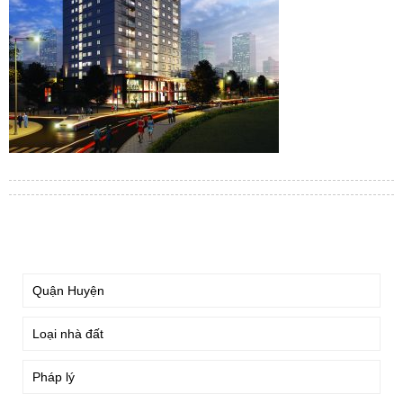
TÌM KIẾM