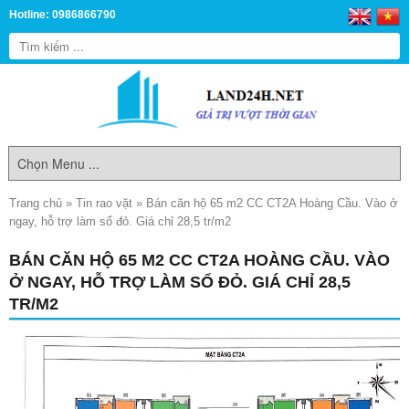
Hotline: 0986866790
Trang chủ
»
Tin rao vặt
»
Bán căn hộ 65 m2 CC CT2A Hoàng Cầu. Vào ở
ngay, hỗ trợ làm sổ đỏ. Giá chỉ 28,5 tr/m2
BÁN CĂN HỘ 65 M2 CC CT2A HOÀNG CẦU. VÀO
Ở NGAY, HỖ TRỢ LÀM SỔ ĐỎ. GIÁ CHỈ 28,5
TR/M2