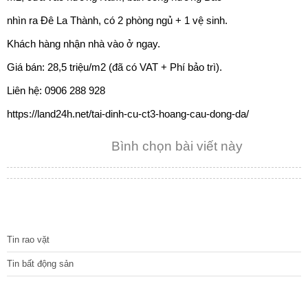
nhìn ra Đê La Thành, có 2 phòng ngủ + 1 vệ sinh.
Khách hàng nhận nhà vào ở ngay.
Giá bán: 28,5 triệu/m2 (đã có VAT + Phí bảo trì).
Liên hệ: 0906 288 928
https://land24h.net/tai-dinh-cu-ct3-hoang-cau-dong-da/
Bình chọn bài viết này
TIN TỨC
Tin rao vặt
Tin bất động sản
CÁC DỰ ÁN MỚI NHẤT