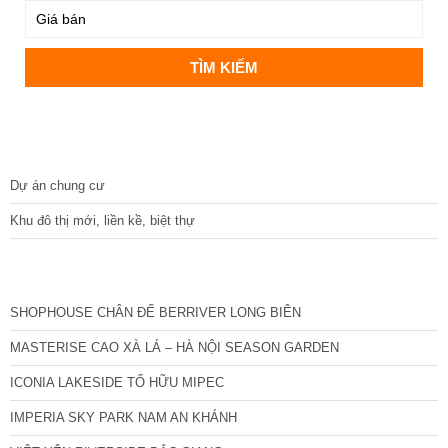
DỰ ÁN
Dự án chung cư
Khu đô thị mới, liền kề, biệt thự
CÁC DỰ ÁN MỚI NHẤT
SHOPHOUSE CHÂN ĐẾ BERRIVER LONG BIÊN
MASTERISE CAO XÀ LÁ – HÀ NỘI SEASON GARDEN
ICONIA LAKESIDE TỐ HỮU MIPEC
IMPERIA SKY PARK NAM AN KHÁNH