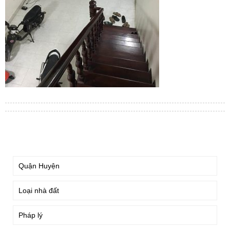
TÌM KIẾM