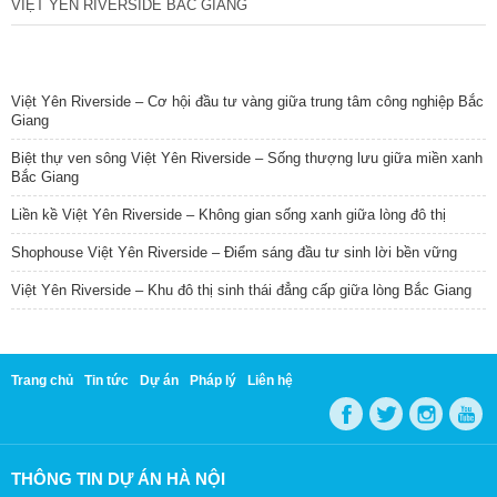
VIỆT YÊN RIVERSIDE BẮC GIANG
TIN NỔI BẬT
Việt Yên Riverside – Cơ hội đầu tư vàng giữa trung tâm công nghiệp Bắc
Giang
Biệt thự ven sông Việt Yên Riverside – Sống thượng lưu giữa miền xanh
Bắc Giang
Liền kề Việt Yên Riverside – Không gian sống xanh giữa lòng đô thị
Shophouse Việt Yên Riverside – Điểm sáng đầu tư sinh lời bền vững
Việt Yên Riverside – Khu đô thị sinh thái đẳng cấp giữa lòng Bắc Giang
Trang chủ
Tin tức
Dự án
Pháp lý
Liên hệ
THÔNG TIN DỰ ÁN HÀ NỘI