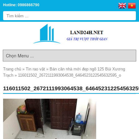
Hotline: 0986866790
Trang chủ
»
Tin rao vặt
»
Bán căn nhà mới đẹp ngõ 125 Bùi Xương
Trạch
»
116011502_2672111993064538_6464523122545632595_o
116011502_2672111993064538_6464523122545632