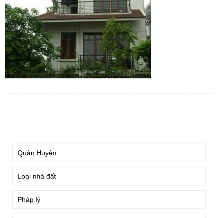
TÌM KIẾM