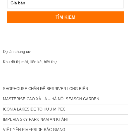
DỰ ÁN
Dự án chung cư
Khu đô thị mới, liền kề, biệt thự
CÁC DỰ ÁN MỚI NHẤT
SHOPHOUSE CHÂN ĐẾ BERRIVER LONG BIÊN
MASTERISE CAO XÀ LÁ – HÀ NỘI SEASON GARDEN
ICONIA LAKESIDE TỐ HỮU MIPEC
IMPERIA SKY PARK NAM AN KHÁNH
VIỆT YÊN RIVERSIDE BẮC GIANG