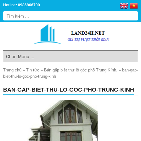
Hotline: 0986866790
Trang chủ
»
Tin tức
»
Bán gấp biệt thự lô góc phố Trung Kính.
»
ban-gap-
biet-thu-lo-goc-pho-trung-kinh
BAN-GAP-BIET-THU-LO-GOC-PHO-TRUNG-KINH