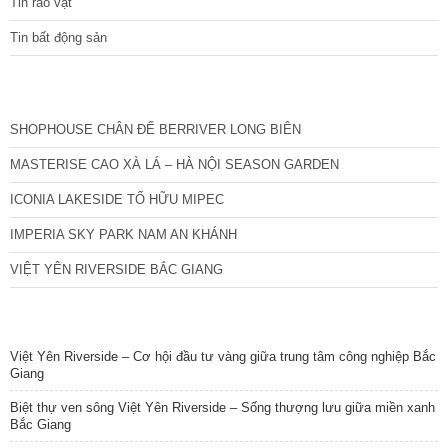
Tin rao vặt
Tin bất động sản
CÁC DỰ ÁN MỚI NHẤT
SHOPHOUSE CHÂN ĐẾ BERRIVER LONG BIÊN
MASTERISE CAO XÀ LÁ – HÀ NỘI SEASON GARDEN
ICONIA LAKESIDE TỐ HỮU MIPEC
IMPERIA SKY PARK NAM AN KHÁNH
VIỆT YÊN RIVERSIDE BẮC GIANG
TIN NỔI BẬT
Việt Yên Riverside – Cơ hội đầu tư vàng giữa trung tâm công nghiệp Bắc
Giang
Biệt thự ven sông Việt Yên Riverside – Sống thượng lưu giữa miền xanh
Bắc Giang