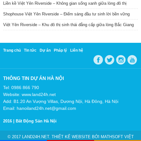
Liền kề Việt Yên Riverside – Không gian sống xanh giữa lòng đô thị
Shophouse Việt Yên Riverside – Điểm sáng đầu tư sinh lời bền vững
Việt Yên Riverside – Khu đô thị sinh thái đẳng cấp giữa lòng Bắc Giang
Trang chủ
Tin tức
Dự án
Pháp lý
Liên hệ
THÔNG TIN DỰ ÁN HÀ NỘI
Tel: 0986 866 790
Website: www.land24h.net
Add: B1.20 An Vượng Villas, Dương Nội, Hà Đông, Hà Nội
Email: hanoiland24h.net@gmail.com
2016 |
Bất Động Sản Hà Nội
© 2017 LAND24H.NET. THIẾT KẾ WEBSITE BỞI
MATHSOFT VIỆT