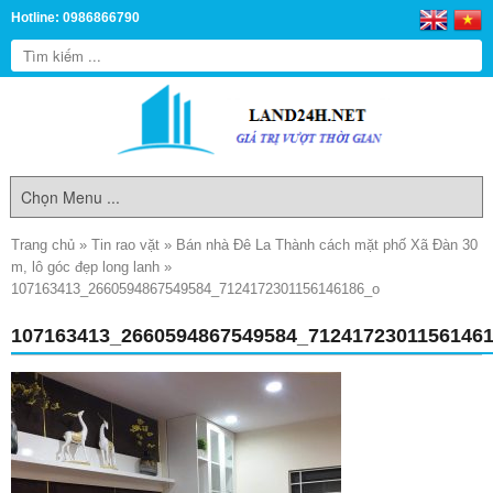
Hotline: 0986866790
Trang chủ
»
Tin rao vặt
»
Bán nhà Đê La Thành cách mặt phố Xã Đàn 30
m, lô góc đẹp long lanh
»
107163413_2660594867549584_7124172301156146186_o
107163413_2660594867549584_7124172301156146