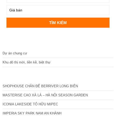
DỰ ÁN
Dự án chung cư
Khu đô thị mới, liền kề, biệt thự
CÁC DỰ ÁN MỚI NHẤT
SHOPHOUSE CHÂN ĐẾ BERRIVER LONG BIÊN
MASTERISE CAO XÀ LÁ – HÀ NỘI SEASON GARDEN
ICONIA LAKESIDE TỐ HỮU MIPEC
IMPERIA SKY PARK NAM AN KHÁNH