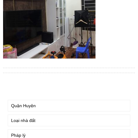
TÌM KIẾM