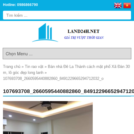
Hotline: 0986866790
Trang chủ
»
Tin rao vặt
»
Bán nhà Đê La Thành cách mặt phố Xã Đàn 30
m, lô góc đẹp long lanh
»
107693708_2660595440882860_8491229665294712032_o
107693708_2660595440882860_8491229665294712