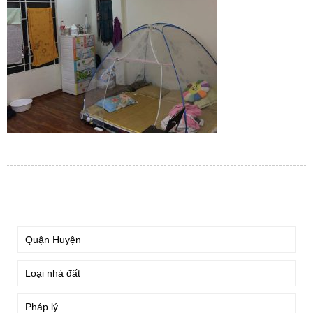
TÌM KIẾM