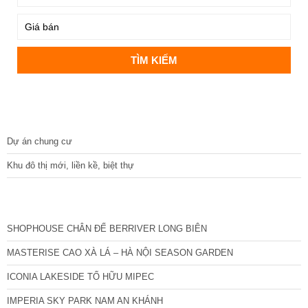
DỰ ÁN
Dự án chung cư
Khu đô thị mới, liền kề, biệt thự
CÁC DỰ ÁN MỚI NHẤT
SHOPHOUSE CHÂN ĐẾ BERRIVER LONG BIÊN
MASTERISE CAO XÀ LÁ – HÀ NỘI SEASON GARDEN
ICONIA LAKESIDE TỐ HỮU MIPEC
IMPERIA SKY PARK NAM AN KHÁNH