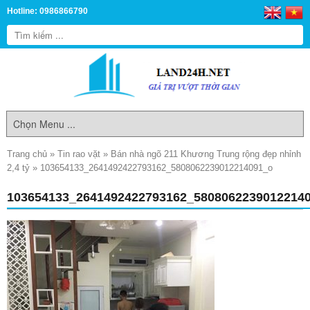
Hotline: 0986866790
Trang chủ
»
Tin rao vặt
»
Bán nhà ngõ 211 Khương Trung rộng đẹp nhỉnh
2,4 tỷ
»
103654133_2641492422793162_5808062239012214091_o
103654133_2641492422793162_5808062239012214