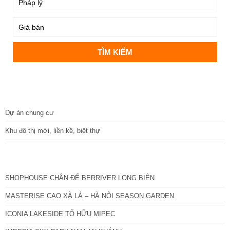
DỰ ÁN
Dự án chung cư
Khu đô thị mới, liền kề, biệt thự
CÁC DỰ ÁN MỚI NHẤT
SHOPHOUSE CHÂN ĐẾ BERRIVER LONG BIÊN
MASTERISE CAO XÀ LÁ – HÀ NỘI SEASON GARDEN
ICONIA LAKESIDE TỐ HỮU MIPEC