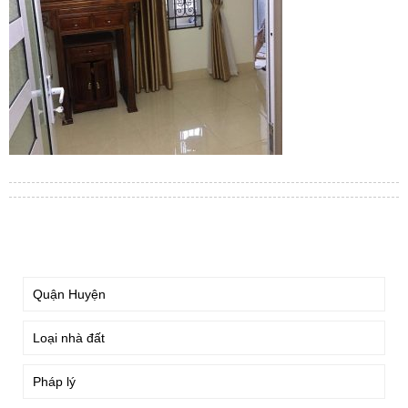
TÌM KIẾM