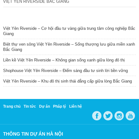
VIỆT YÊN RIVERSIDE BẮC GIANG
TIN NỔI BẬT
Việt Yên Riverside – Cơ hội đầu tư vàng giữa trung tâm công nghiệp Bắc
Giang
Biệt thự ven sông Việt Yên Riverside – Sống thượng lưu giữa miền xanh
Bắc Giang
Liền kề Việt Yên Riverside – Không gian sống xanh giữa lòng đô thị
Shophouse Việt Yên Riverside – Điểm sáng đầu tư sinh lời bền vững
Việt Yên Riverside – Khu đô thị sinh thái đẳng cấp giữa lòng Bắc Giang
Trang chủ
Tin tức
Dự án
Pháp lý
Liên hệ
THÔNG TIN DỰ ÁN HÀ NỘI