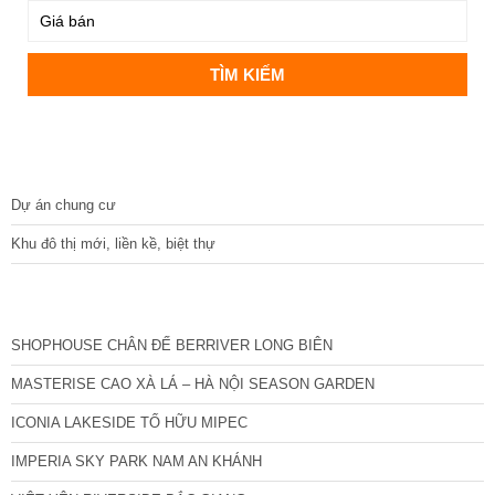
DỰ ÁN
Dự án chung cư
Khu đô thị mới, liền kề, biệt thự
CÁC DỰ ÁN MỚI NHẤT
SHOPHOUSE CHÂN ĐẾ BERRIVER LONG BIÊN
MASTERISE CAO XÀ LÁ – HÀ NỘI SEASON GARDEN
ICONIA LAKESIDE TỐ HỮU MIPEC
IMPERIA SKY PARK NAM AN KHÁNH