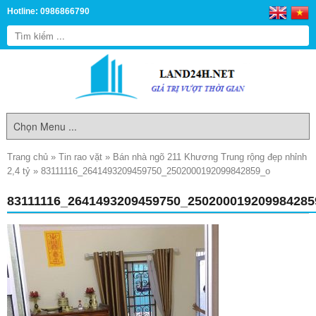
Hotline: 0986866790
Trang chủ
»
Tin rao vặt
»
Bán nhà ngõ 211 Khương Trung rộng đẹp nhỉnh
2,4 tỷ
»
83111116_2641493209459750_2502000192099842859_o
83111116_2641493209459750_25020001920998428