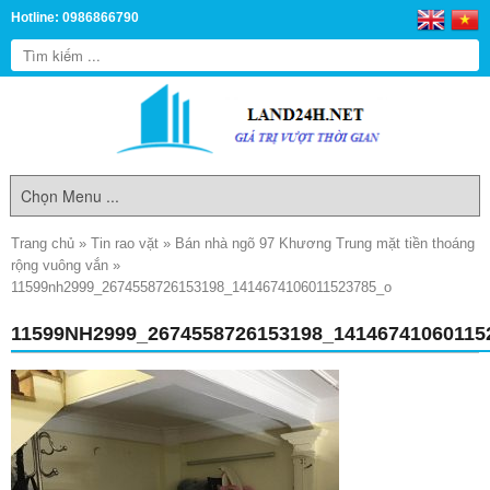
Hotline: 0986866790
Trang chủ
»
Tin rao vặt
»
Bán nhà ngõ 97 Khương Trung mặt tiền thoáng
rộng vuông vắn
»
11599nh2999_2674558726153198_1414674106011523785_o
11599NH2999_2674558726153198_14146741060115