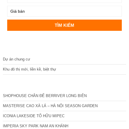
DỰ ÁN
Dự án chung cư
Khu đô thị mới, liền kề, biệt thự
CÁC DỰ ÁN MỚI NHẤT
SHOPHOUSE CHÂN ĐẾ BERRIVER LONG BIÊN
MASTERISE CAO XÀ LÁ – HÀ NỘI SEASON GARDEN
ICONIA LAKESIDE TỐ HỮU MIPEC
IMPERIA SKY PARK NAM AN KHÁNH