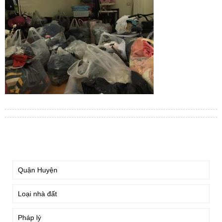
TÌM KIẾM