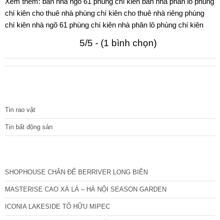
Xem thêm:
bán nhà ngõ 61 phùng chí kiên
bán nhà phân lô phùng
chí kiên
cho thuê nhà phùng chí kiên
cho thuê nhà riêng phùng
chí kiên
nhà ngõ 61 phùng chí kiên
nhà phân lô phùng chí kiên
5/5 - (1 bình chọn)
TIN TỨC
Tin rao vặt
Tin bất động sản
CÁC DỰ ÁN MỚI NHẤT
SHOPHOUSE CHÂN ĐẾ BERRIVER LONG BIÊN
MASTERISE CAO XÀ LÁ – HÀ NỘI SEASON GARDEN
ICONIA LAKESIDE TỐ HỮU MIPEC