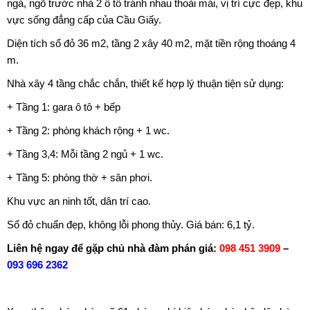
ngả, ngõ trước nhà 2 ô tô tránh nhau thoải mái, vị trí cực đẹp, khu
vực sống đẳng cấp của Cầu Giấy.
Diện tích sổ đỏ 36 m2, tầng 2 xây 40 m2, mặt tiền rộng thoáng 4
m.
Nhà xây 4 tầng chắc chắn, thiết kế hợp lý thuận tiện sử dụng:
+ Tầng 1: gara ô tô + bếp
+ Tầng 2: phòng khách rộng + 1 wc.
+ Tầng 3,4: Mỗi tầng 2 ngủ + 1 wc.
+ Tầng 5: phòng thờ + sân phơi.
Khu vực an ninh tốt, dân trí cao.
Sổ đỏ chuẩn đẹp, không lỗi phong thủy. Giá bán: 6,1 tỷ.
Liên hệ ngay để gặp chủ nhà đàm phán giá:
098 451 3909
–
093 696 2362