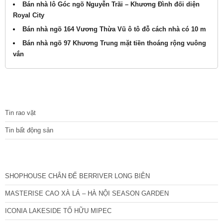
Bán nhà lô Góc ngõ Nguyễn Trãi – Khương Đình đối diện
Royal City
Bán nhà ngõ 164 Vương Thừa Vũ ô tô đỗ cách nhà có 10 m
Bán nhà ngõ 97 Khương Trung mặt tiền thoáng rộng vuông
vắn
TIN TỨC
Tin rao vặt
Tin bất động sản
CÁC DỰ ÁN MỚI NHẤT
SHOPHOUSE CHÂN ĐẾ BERRIVER LONG BIÊN
MASTERISE CAO XÀ LÁ – HÀ NỘI SEASON GARDEN
ICONIA LAKESIDE TỐ HỮU MIPEC