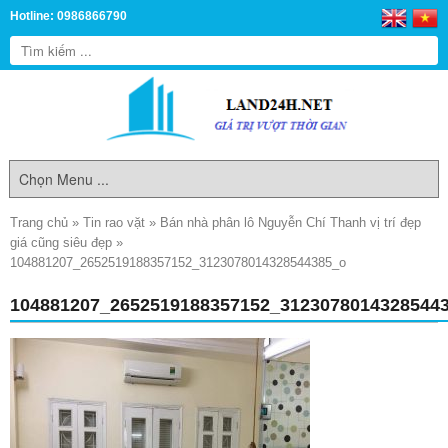
Hotline: 0986866790
Trang chủ
»
Tin rao vặt
»
Bán nhà phân lô Nguyễn Chí Thanh vị trí đẹp
giá cũng siêu đẹp
»
104881207_2652519188357152_3123078014328544385_o
104881207_2652519188357152_3123078014328544