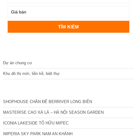
DỰ ÁN
Dự án chung cư
Khu đô thị mới, liền kề, biệt thự
CÁC DỰ ÁN MỚI NHẤT
SHOPHOUSE CHÂN ĐẾ BERRIVER LONG BIÊN
MASTERISE CAO XÀ LÁ – HÀ NỘI SEASON GARDEN
ICONIA LAKESIDE TỐ HỮU MIPEC
IMPERIA SKY PARK NAM AN KHÁNH