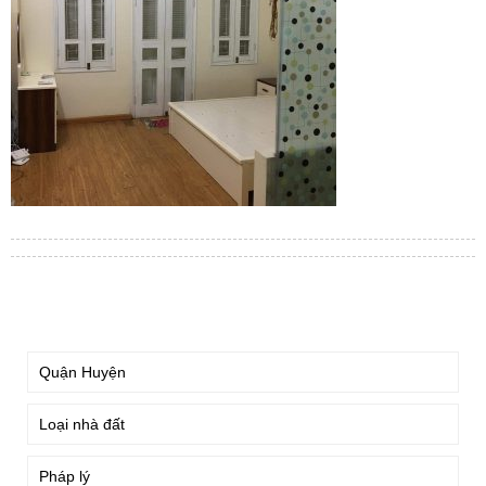
TÌM KIẾM