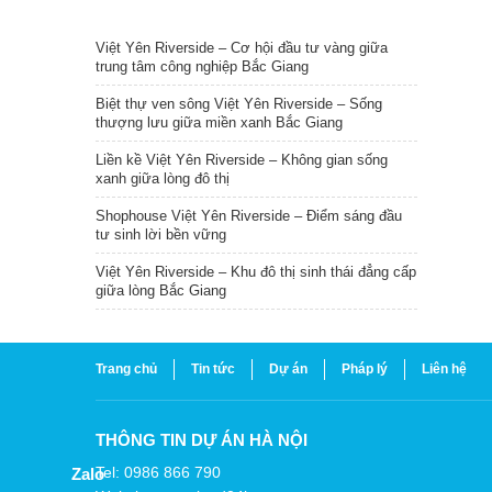
TIN NỔI BẬT
Việt Yên Riverside – Cơ hội đầu tư vàng giữa
trung tâm công nghiệp Bắc Giang
Biệt thự ven sông Việt Yên Riverside – Sống
thượng lưu giữa miền xanh Bắc Giang
Liền kề Việt Yên Riverside – Không gian sống
xanh giữa lòng đô thị
Shophouse Việt Yên Riverside – Điểm sáng đầu
tư sinh lời bền vững
Việt Yên Riverside – Khu đô thị sinh thái đẳng cấp
giữa lòng Bắc Giang
Trang chủ
Tin tức
Dự án
Pháp lý
Liên hệ
THÔNG TIN DỰ ÁN HÀ NỘI
Tel: 0986 866 790
Zalo