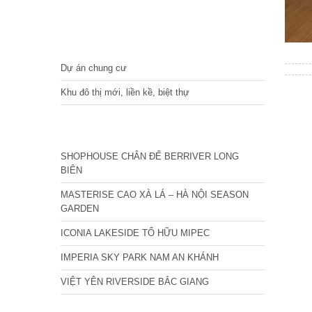
DỰ ÁN
Dự án chung cư
Khu đô thị mới, liền kề, biệt thự
CÁC DỰ ÁN MỚI NHẤT
SHOPHOUSE CHÂN ĐẾ BERRIVER LONG
BIÊN
MASTERISE CAO XÀ LÁ – HÀ NỘI SEASON
GARDEN
ICONIA LAKESIDE TỐ HỮU MIPEC
IMPERIA SKY PARK NAM AN KHÁNH
VIỆT YÊN RIVERSIDE BẮC GIANG