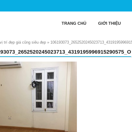
TRANG CHỦ
GIỚI THIỆU
 trí đẹp giá cũng siêu đẹp
»
106193073_2652520245023713_431919599691
193073_2652520245023713_4319195996915290575_O