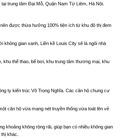
 tại trung tâm Đại Mỗ, Quận Nam Từ Liêm, Hà Nội.
 nên được thừa hưởng 100% tiện ích từ khu đô thị đem
với không gian xanh,
Liền kề Louis City
sẽ là ngôi nhà
e, khu thể thao, bể bơi, khu trung tâm thương mại, khu
ông ty kiến trúc Võ Trọng Nghĩa. Các căn hộ chung cư
một căn hộ vừa mang nét truyền thống vừa toát lên vẻ
ững khoảng không rộng rãi, giúp bạn có nhiều không gian
thị khác.