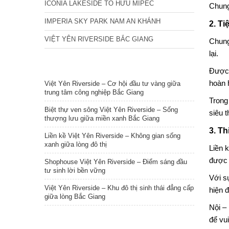
ICONIA LAKESIDE TỐ HỮU MIPEC
Chun
IMPERIA SKY PARK NAM AN KHÁNH
2. Ti
VIỆT YÊN RIVERSIDE BẮC GIANG
Chung
lại.
TIN NỔI BẬT
Được 
hoàn 
Việt Yên Riverside – Cơ hội đầu tư vàng giữa
trung tâm công nghiệp Bắc Giang
Trong
Biệt thự ven sông Việt Yên Riverside – Sống
siêu 
thượng lưu giữa miền xanh Bắc Giang
3. Th
Liền kề Việt Yên Riverside – Không gian sống
xanh giữa lòng đô thị
Liền 
được 
Shophouse Việt Yên Riverside – Điểm sáng đầu
tư sinh lời bền vững
Với s
Việt Yên Riverside – Khu đô thị sinh thái đẳng cấp
hiện đ
giữa lòng Bắc Giang
Nội –
để vu