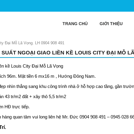
TRANG CHỦ
GIỚI THIỆU
City Đại Mỗ Lã Vọng. LH 0904 908 491
 SUẤT NGOẠI GIAO LIỀN KỀ LOUIS CITY ĐẠI MỖ LÃ 
iền kề
Louis City
Đại Mỗ Lã Vọng
tích 96m. Mặt tiền 6 mx16 m , Hướng Đông Nam.
í đẹp nhìn thẳng sang khu công trình nhà ở hỗ hợp cao tầng, gần trườn
n 43 tr/m2 đất + xây thô 5,5 tr/m2
ên HĐ trực tiếp.
 hàng quan tâm vui long liên hệ Mr. Đức 0904 908 491 – 0945 028 6
Trí.