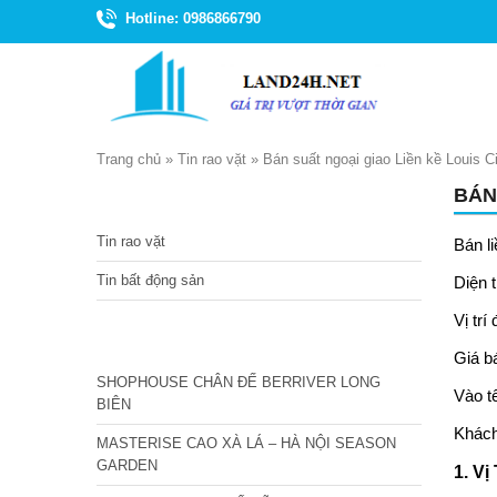
Hotline: 0986866790
Trang chủ
»
Tin rao vặt
»
Bán suất ngoại giao Liền kề Louis 
BÁN
TIN TỨC
Tin rao vặt
Bán
l
Tin bất động sản
Diện 
Vị tr
CÁC DỰ ÁN MỚI NHẤT
Giá bá
SHOPHOUSE CHÂN ĐẾ BERRIVER LONG
Vào t
BIÊN
Khách
MASTERISE CAO XÀ LÁ – HÀ NỘI SEASON
GARDEN
1. Vị 