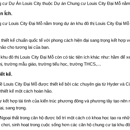
g cư
Dự Án Louis City
thuộc Dự án Chung cư Louis City Đại Mỗ nằm
ện Ích.
 cư Louis City Đại Mỗ nằm trong dự án khu đô thị Louis City Đại Mỗ
thiết kế chuẩn quốc tế với phong cách hiện đại sang trọng kết hợp 
hảo cho tương lai của bạn.
 khu đô thị Louis City Đại Mỗ còn có tác tiện ích khác như: hầm để x
thị, trường mẫu giáo, trường tiểu học, trường THCS,…
iết kế.
kề
Louis City
Đại Mỗ được thiết kế bởi các chuyên gia từ Hyder và C
thiết kế một cách hoàn hảo.
ự kết hợp tài tình của kiến trúc phương đông và phương tây tạo nên 
ại, sang trọng.
 Ngoại thất trong căn hộ được bố trí một cách có khoa học tạo ra nh
i chơi, sinh hoạt trong cuộc sống hơn các căn hộ chung cư tại khu đô 