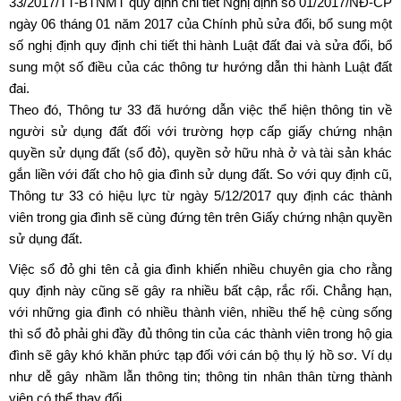
33/2017/TT-BTNMT quy định chi tiết Nghị định số 01/2017/NĐ-CP
ngày 06 tháng 01 năm 2017 của Chính phủ sửa đổi, bổ sung một
số nghị định quy định chi tiết thi hành Luật đất đai và sửa đổi, bổ
sung một số điều của các thông tư hướng dẫn thi hành Luật đất
đai.
Theo đó, Thông tư 33 đã hướng dẫn việc thể hiện thông tin về
người sử dụng đất đối với trường hợp cấp giấy chứng nhận
quyền sử dụng đất (sổ đỏ), quyền sở hữu nhà ở và tài sản khác
gắn liền với đất cho hộ gia đình sử dụng đất. So với quy định cũ,
Thông tư 33 có hiệu lực từ ngày 5/12/2017 quy định các thành
viên trong gia đình sẽ cùng đứng tên trên Giấy chứng nhận quyền
sử dụng đất.
Việc sổ đỏ ghi tên cả gia đình khiến nhiều chuyên gia cho rằng
quy định này cũng sẽ gây ra nhiều bất cập, rắc rối. Chẳng hạn,
với những gia đình có nhiều thành viên, nhiều thế hệ cùng sống
thì sổ đỏ phải ghi đầy đủ thông tin của các thành viên trong hộ gia
đình sẽ gây khó khăn phức tạp đối với cán bộ thụ lý hồ sơ. Ví dụ
như dễ gây nhầm lẫn thông tin; thông tin nhân thân từng thành
viên có thể thay đổi…