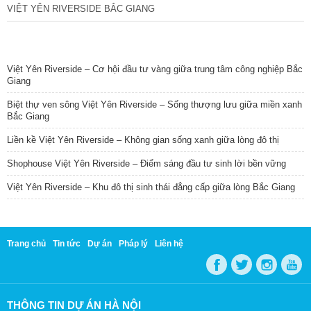
VIỆT YÊN RIVERSIDE BẮC GIANG
TIN NỔI BẬT
Việt Yên Riverside – Cơ hội đầu tư vàng giữa trung tâm công nghiệp Bắc
Giang
Biệt thự ven sông Việt Yên Riverside – Sống thượng lưu giữa miền xanh
Bắc Giang
Liền kề Việt Yên Riverside – Không gian sống xanh giữa lòng đô thị
Shophouse Việt Yên Riverside – Điểm sáng đầu tư sinh lời bền vững
Việt Yên Riverside – Khu đô thị sinh thái đẳng cấp giữa lòng Bắc Giang
Trang chủ
Tin tức
Dự án
Pháp lý
Liên hệ
THÔNG TIN DỰ ÁN HÀ NỘI