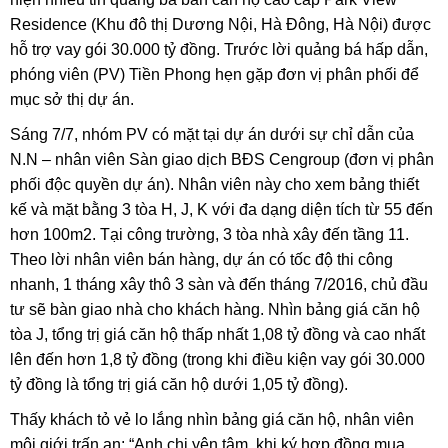
Residence (Khu đô thị Dương Nội, Hà Đông, Hà Nội) được
hỗ trợ vay gói 30.000 tỷ đồng. Trước lời quảng bá hấp dẫn,
phóng viên (PV) Tiền Phong hẹn gặp đơn vị phân phối để
mục sở thị dự án.
Sáng 7/7, nhóm PV có mặt tại dự án dưới sự chỉ dẫn của
N.N – nhân viên Sàn giao dịch BĐS Cengroup (đơn vị phân
phối độc quyền dự án). Nhân viên này cho xem bảng thiết
kế và mặt bằng 3 tòa H, J, K với đa dạng diện tích từ 55 đến
hơn 100m2. Tại công trường, 3 tòa nhà xây đến tầng 11.
Theo lời nhân viên bán hàng, dự án có tốc độ thi công
nhanh, 1 tháng xây thô 3 sàn và đến tháng 7/2016, chủ đầu
tư sẽ bàn giao nhà cho khách hàng. Nhìn bảng giá căn hộ
tòa J, tổng trị giá căn hộ thấp nhất 1,08 tỷ đồng và cao nhất
lên đến hơn 1,8 tỷ đồng (trong khi điều kiện vay gói 30.000
tỷ đồng là tổng trị giá căn hộ dưới 1,05 tỷ đồng).
Thấy khách tỏ vẻ lo lắng nhìn bảng giá căn hộ, nhân viên
môi giới trấn an: “Anh chị yên tâm, khi ký hợp đồng mua