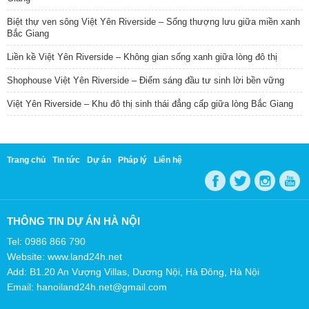
Biệt thự ven sông Việt Yên Riverside – Sống thượng lưu giữa miền xanh
Bắc Giang
Liền kề Việt Yên Riverside – Không gian sống xanh giữa lòng đô thị
Shophouse Việt Yên Riverside – Điểm sáng đầu tư sinh lời bền vững
Việt Yên Riverside – Khu đô thị sinh thái đẳng cấp giữa lòng Bắc Giang
Trang chủ
Tin tức
Dự án
Pháp lý
Liên hệ
THÔNG TIN DỰ ÁN HÀ NỘI
Tel: 0986 866 790
Website: www.land24h.net
Add: B1.20 An Vượng Villas, Dương Nội, Hà Đông, Hà Nội
Email: hanoiland24h.net@gmail.com