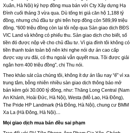
Xuân, Hà Nội) ký hợp đồng mua bán với Cty Xây dựng Hạ
Đình cuối tháng 3 vừa qua. Dù tổng trị giá căn hộ 1,188 tỷ
đồng, nhưng chủ đầu tư ghi trên hợp đồng còn 589,99 triệu
đồng. “600 triệu đồng còn lại tôi nộp qua Sàn giao dịch BĐS
VIC Land và không có phiếu thu. Sàn giao dịch cho biết, số
tiền đó được nộp về cho chủ đầu tư. Vì gia đình tôi không có
tiền thanh toán toàn bộ nên khi nghe nói dự án cao cấp
được vay ưu đãi, có thu ngoài vẫn quyết mua. Tôi được giải
ngân hơn 400 triệu đồng”, chị Thu nói.
Theo khảo sát của chúng tôi, không ít dự án lâu nay “ế” vì xa
trung tâm, bỗng nhiên nhiều sàn giao dịch thông báo mở
bán kèm gói 30.000 tỷ đồng, như: Thăng Long Central (Nam
An Khánh, Hoài Đức, Hà Nội), Westa (Mỗ Lao, Hà Đông),
The Pride HP Landmark (Hà Đông, Hà Nội), chung cư BMM
Xa La (Hà Đông, Hà Nội)…
Mọi giao dịch mua bán đều sai phạm