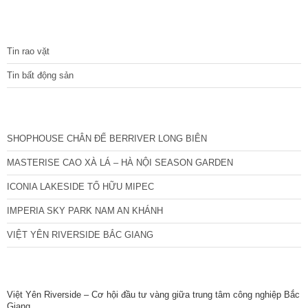
TIN TỨC
Tin rao vặt
Tin bất động sản
CÁC DỰ ÁN MỚI NHẤT
SHOPHOUSE CHÂN ĐẾ BERRIVER LONG BIÊN
MASTERISE CAO XÀ LÁ – HÀ NỘI SEASON GARDEN
ICONIA LAKESIDE TỐ HỮU MIPEC
IMPERIA SKY PARK NAM AN KHÁNH
VIỆT YÊN RIVERSIDE BẮC GIANG
TIN NỔI BẬT
Việt Yên Riverside – Cơ hội đầu tư vàng giữa trung tâm công nghiệp Bắc
Giang