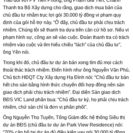
Trao đổi với PV Tiền Phong, ông Phạm Gia Yên, Chánh
Thanh tra Bộ Xây dựng cho rằng, giao dịch mua bán của
chủ đầu tư nhằm trục lợi gói 30.000 tỷ đồng vi phạm quy
định của gói hỗ trợ này. “Ở đây, chủ đầu tư phải chịu trách
nhiệm. Chúng tôi sẽ thanh tra dựa trên căn cứ hồ sơ. Nếu vi
phạm hình sự, công an sẽ vào cuộc. Đoàn thanh tra có trách
nhiệm vào cuộc và tìm hiểu chiêu “lách” của chủ đầu tư”,
ông Yên nói.
Trong khi đó, chủ đầu tư dự án bán xong tìm đủ mọi cách
thoái thác trách nhiệm. Điển hình như ông Nguyễn Văn Phú,
Chủ tịch HĐQT Cty Xây dựng Hạ Đình nói: “Chủ đầu tư bán
hết cho sàn bằng hình thức chuyển đổi hợp đồng nên sàn
giao dịch phải chịu trách nhiệm”. Đại diện Sàn giao dịch
BĐS VIC Land phân bua: “Chủ đầu tư ký, họ phải chịu trách
nhiệm, chứ sàn chỉ là đơn vị phân phối”.
Ông Nguyễn Thọ Tuyển, Tổng Giám đốc hệ thống Siêu thị
dự án BĐS (chủ đầu tư dự án Park View Residence) nói:
“70% căn hộ tại dự án đủ điều kiện vay gói 30.000 tỷ đồng.