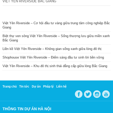
VIỆT YÊN RIVERSIDE BẮC GIANG
TIN NỔI BẬT
Việt Yên Riverside – Cơ hội đầu tư vàng giữa trung tâm công nghiệp Bắc
Giang
Biệt thự ven sông Việt Yên Riverside – Sống thượng lưu giữa miền xanh
Bắc Giang
Liền kề Việt Yên Riverside – Không gian sống xanh giữa lòng đô thị
Shophouse Việt Yên Riverside – Điểm sáng đầu tư sinh lời bền vững
Việt Yên Riverside – Khu đô thị sinh thái đẳng cấp giữa lòng Bắc Giang
Trang chủ
Tin tức
Dự án
Pháp lý
Liên hệ
THÔNG TIN DỰ ÁN HÀ NỘI