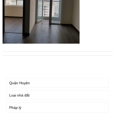
TÌM KIẾM