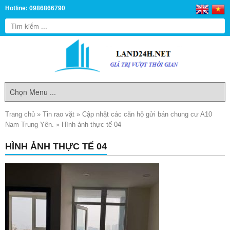
Hotline: 0986866790
Trang chủ
»
Tin rao vặt
»
Cập nhật các căn hộ gửi bán chung cư A10
Nam Trung Yên.
»
Hình ảnh thực tế 04
HÌNH ẢNH THỰC TẾ 04