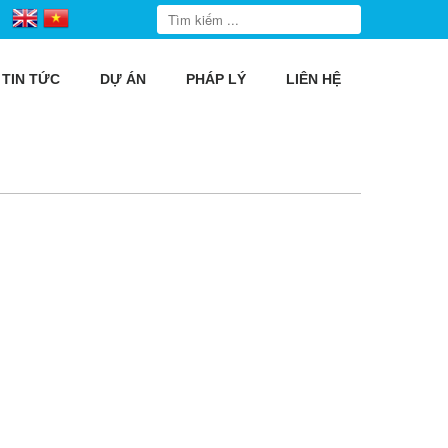
TIN TỨC
DỰ ÁN
PHÁP LÝ
LIÊN HỆ