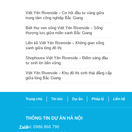
TIN NỔI BẬT
Việt Yên Riverside – Cơ hội đầu tư vàng giữa
trung tâm công nghiệp Bắc Giang
Biệt thự ven sông Việt Yên Riverside – Sống
thượng lưu giữa miền xanh Bắc Giang
Liền kề Việt Yên Riverside – Không gian sống
xanh giữa lòng đô thị
Shophouse Việt Yên Riverside – Điểm sáng đầu
tư sinh lời bền vững
Việt Yên Riverside – Khu đô thị sinh thái đẳng cấp
giữa lòng Bắc Giang
Trang chủ
Tin tức
Dự án
Pháp lý
Liên hệ
THÔNG TIN DỰ ÁN HÀ NỘI
Tel: 0986 866 790
Zalo