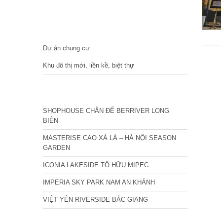
DỰ ÁN
Dự án chung cư
Khu đô thị mới, liền kề, biệt thự
CÁC DỰ ÁN MỚI NHẤT
SHOPHOUSE CHÂN ĐẾ BERRIVER LONG
BIÊN
MASTERISE CAO XÀ LÁ – HÀ NỘI SEASON
GARDEN
ICONIA LAKESIDE TỐ HỮU MIPEC
IMPERIA SKY PARK NAM AN KHÁNH
VIỆT YÊN RIVERSIDE BẮC GIANG