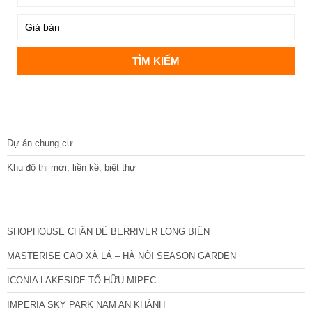
DỰ ÁN
Dự án chung cư
Khu đô thị mới, liền kề, biệt thự
CÁC DỰ ÁN MỚI NHẤT
SHOPHOUSE CHÂN ĐẾ BERRIVER LONG BIÊN
MASTERISE CAO XÀ LÁ – HÀ NỘI SEASON GARDEN
ICONIA LAKESIDE TỐ HỮU MIPEC
IMPERIA SKY PARK NAM AN KHÁNH