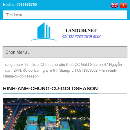
Hotline: 0986866790
Trang chủ
»
Tin tức
»
Chính chủ cho thuê CC Gold Season 47 Nguyễn
Tuân, 2PN, đồ cơ bản, giá rẻ 9 tr/tháng, LH 0971909082
»
hinh-anh-
chung-cu-goldseason
HINH-ANH-CHUNG-CU-GOLDSEASON