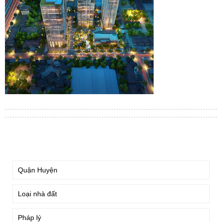
TÌM KIẾM