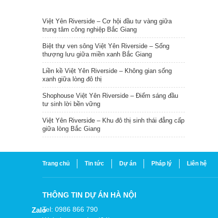
TIN NỔI BẬT
Việt Yên Riverside – Cơ hội đầu tư vàng giữa
trung tâm công nghiệp Bắc Giang
Biệt thự ven sông Việt Yên Riverside – Sống
thượng lưu giữa miền xanh Bắc Giang
Liền kề Việt Yên Riverside – Không gian sống
xanh giữa lòng đô thị
Shophouse Việt Yên Riverside – Điểm sáng đầu
tư sinh lời bền vững
Việt Yên Riverside – Khu đô thị sinh thái đẳng cấp
giữa lòng Bắc Giang
Trang chủ
Tin tức
Dự án
Pháp lý
Liên hệ
THÔNG TIN DỰ ÁN HÀ NỘI
Tel: 0986 866 790
Zalo