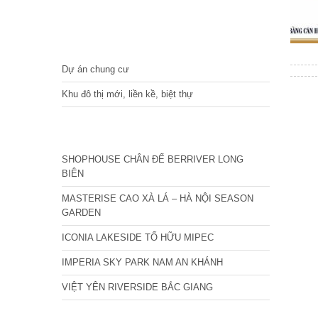
DỰ ÁN
Dự án chung cư
Khu đô thị mới, liền kề, biệt thự
CÁC DỰ ÁN MỚI NHẤT
SHOPHOUSE CHÂN ĐẾ BERRIVER LONG
BIÊN
MASTERISE CAO XÀ LÁ – HÀ NỘI SEASON
GARDEN
ICONIA LAKESIDE TỐ HỮU MIPEC
IMPERIA SKY PARK NAM AN KHÁNH
VIỆT YÊN RIVERSIDE BẮC GIANG