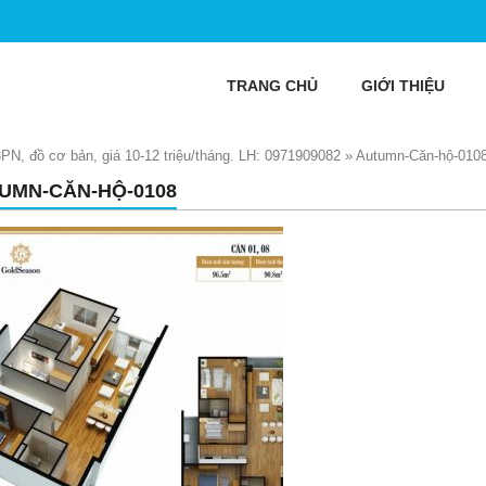
TRANG CHỦ
GIỚI THIỆU
N, đồ cơ bản, giá 10-12 triệu/tháng. LH: 0971909082
»
Autumn-Căn-hộ-010
UMN-CĂN-HỘ-0108