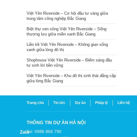
TIN NỔI BẬT
Việt Yên Riverside – Cơ hội đầu tư vàng giữa
trung tâm công nghiệp Bắc Giang
Biệt thự ven sông Việt Yên Riverside – Sống
thượng lưu giữa miền xanh Bắc Giang
Liền kề Việt Yên Riverside – Không gian sống
xanh giữa lòng đô thị
Shophouse Việt Yên Riverside – Điểm sáng đầu
tư sinh lời bền vững
Việt Yên Riverside – Khu đô thị sinh thái đẳng cấp
giữa lòng Bắc Giang
Trang chủ
Tin tức
Dự án
Pháp lý
Liên hệ
THÔNG TIN DỰ ÁN HÀ NỘI
Tel: 0986 866 790
Zalo