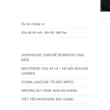
DỰ ÁN
Dự án chung cư
Khu đô thị mới, liền kề, biệt thự
CÁC DỰ ÁN MỚI NHẤT
SHOPHOUSE CHÂN ĐẾ BERRIVER LONG
BIÊN
MASTERISE CAO XÀ LÁ – HÀ NỘI SEASON
GARDEN
ICONIA LAKESIDE TỐ HỮU MIPEC
IMPERIA SKY PARK NAM AN KHÁNH
VIỆT YÊN RIVERSIDE BẮC GIANG