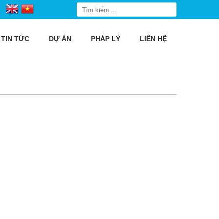
TIN TỨC
DỰ ÁN
PHÁP LÝ
LIÊN HỆ