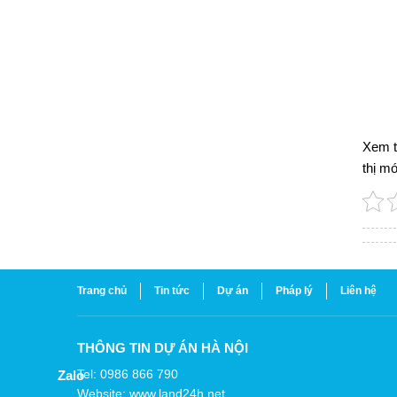
Xem 
thị mớ
Trang chủ
Tin tức
Dự án
Pháp lý
Liên hệ
THÔNG TIN DỰ ÁN HÀ NỘI
Tel: 0986 866 790
Zalo
Website: www.land24h.net