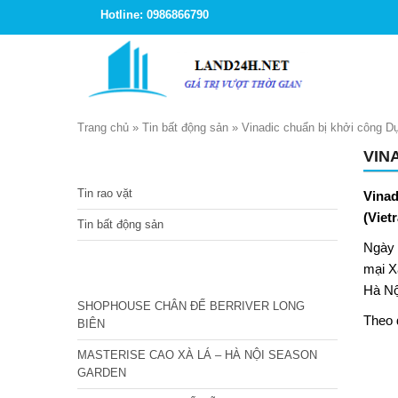
Hotline: 0986866790
Trang chủ
»
Tin bất động sản
»
Vinadic chuẩn bị khởi công D
VIN
TIN TỨC
Tin rao vặt
Vinad
(Viet
Tin bất động sản
Ngày 
mại X
CÁC DỰ ÁN MỚI NHẤT
Hà Nộ
SHOPHOUSE CHÂN ĐẾ BERRIVER LONG
Theo 
BIÊN
MASTERISE CAO XÀ LÁ – HÀ NỘI SEASON
GARDEN