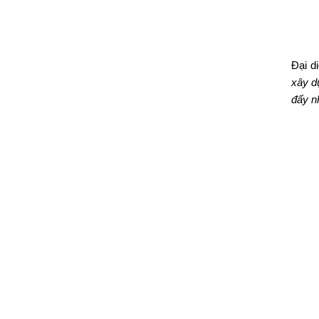
Đại d
xây d
đẩy n