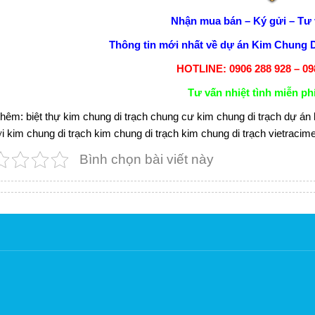
Nhận mua bán – Ký gửi – Tư 
Thông tin mới nhất về
dự án Kim Chung D
HOTLINE: 0906 288 928 – 09
Tư vấn nhiệt tình miễn phí
thêm:
biệt thự kim chung di trạch
chung cư kim chung di trạch
dự án 
i kim chung di trạch
kim chung di trạch
kim chung di trạch vietracim
Bình chọn bài viết này