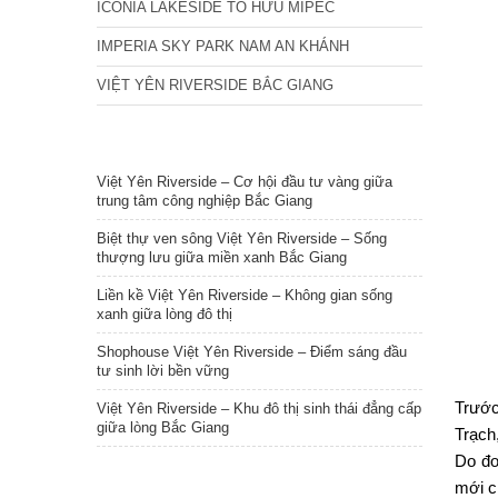
ICONIA LAKESIDE TỐ HỮU MIPEC
IMPERIA SKY PARK NAM AN KHÁNH
VIỆT YÊN RIVERSIDE BẮC GIANG
TIN NỔI BẬT
Việt Yên Riverside – Cơ hội đầu tư vàng giữa
trung tâm công nghiệp Bắc Giang
Biệt thự ven sông Việt Yên Riverside – Sống
thượng lưu giữa miền xanh Bắc Giang
Liền kề Việt Yên Riverside – Không gian sống
xanh giữa lòng đô thị
Shophouse Việt Yên Riverside – Điểm sáng đầu
tư sinh lời bền vững
Trước
Việt Yên Riverside – Khu đô thị sinh thái đẳng cấp
giữa lòng Bắc Giang
Trạch
Do đơ
mới c