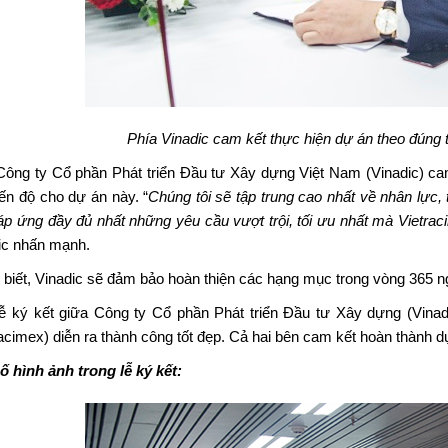
Phía Vinadic cam kết thực hiện dự án theo đúng 
Công ty Cổ phần Phát triển Đầu tư Xây dựng Việt Nam (Vinadic)
cam
iến độ cho dự án này. “
Chúng tôi sẽ tập trung cao nhất về nhân lực, 
áp ứng đầy đủ nhất những yêu cầu vượt trội, tối ưu nhất mà Vietr
ic nhấn mạnh.
biết,
Vinadic
sẽ đảm bảo hoàn thiện các hạng mục trong vòng 365 ng
lễ ký kết giữa
Công ty Cổ phần Phát triển Đầu tư Xây dựng (Vinad
racimex) diễn ra thành công tốt đẹp. Cả hai bên cam kết hoàn thành dự
ố hình ảnh trong lễ ký kết: