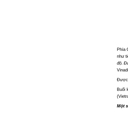
Phía
như t
độ. Đ
Vinad
Được 
Buổi 
(Viet
Một s