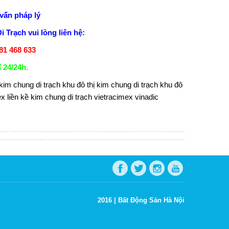
vấn pháp lý
i Trạch
vui lòng liên hệ:
81 468 633
 24/24h.
kim chung di trạch
khu đô thị kim chung di trạch
khu đô
ex
liền kề kim chung di trạch
vietracimex vinadic
2016 |
Bất Động Sản Hà Nội