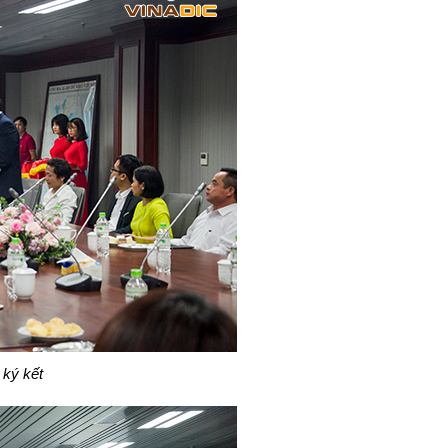
ễ ký kết