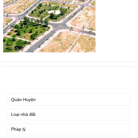
TÌM KIẾM