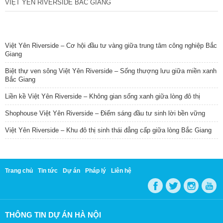
VIỆT YÊN RIVERSIDE BẮC GIANG
TIN NỔI BẬT
Việt Yên Riverside – Cơ hội đầu tư vàng giữa trung tâm công nghiệp Bắc
Giang
Biệt thự ven sông Việt Yên Riverside – Sống thượng lưu giữa miền xanh
Bắc Giang
Liền kề Việt Yên Riverside – Không gian sống xanh giữa lòng đô thị
Shophouse Việt Yên Riverside – Điểm sáng đầu tư sinh lời bền vững
Việt Yên Riverside – Khu đô thị sinh thái đẳng cấp giữa lòng Bắc Giang
Trang chủ
Tin tức
Dự án
Pháp lý
Liên hệ
THÔNG TIN DỰ ÁN HÀ NỘI