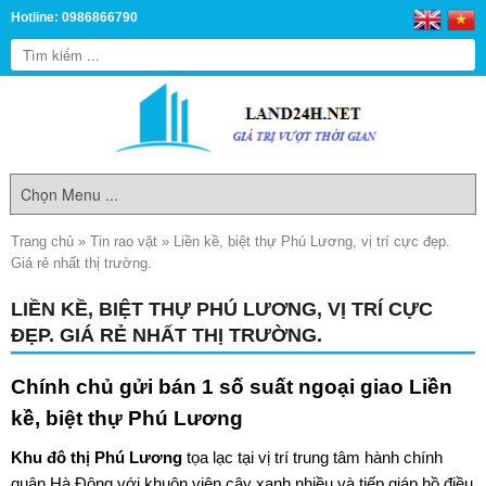
Hotline: 0986866790
Trang chủ
»
Tin rao vặt
»
Liền kề, biệt thự Phú Lương, vị trí cực đẹp.
Giá rẻ nhất thị trường.
LIỀN KỀ, BIỆT THỰ PHÚ LƯƠNG, VỊ TRÍ CỰC
ĐẸP. GIÁ RẺ NHẤT THỊ TRƯỜNG.
Chính chủ gửi bán 1 số suất ngoại giao Liền
kề, biệt thự Phú Lương
Khu đô thị Phú Lương
tọa lạc tại vị trí trung tâm hành chính
quận Hà Đông với khuôn viên cây xanh nhiều và tiếp giáp hồ điều