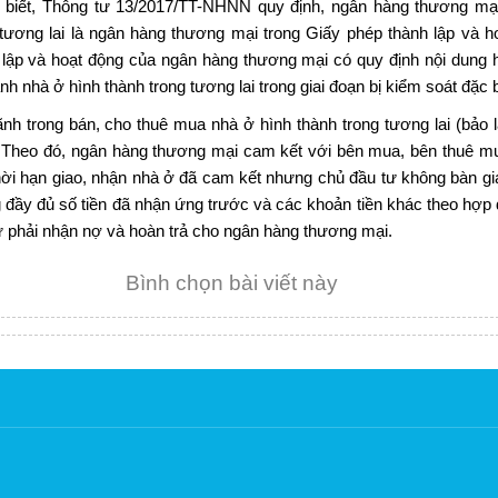
biết, Thông tư 13/2017/TT-NHNN quy định, ngân hàng thương mại 
 tương lai là ngân hàng thương mại trong Giấy phép thành lập và h
 lập và hoạt động của ngân hàng thương mại có quy định nội dung 
nh nhà ở hình thành trong tương lai trong giai đoạn bị kiểm soát đặc b
ãnh trong bán, cho thuê mua nhà ở hình thành trong tương lai (bảo l
 Theo đó, ngân hàng thương mại cam kết với bên mua, bên thuê mua 
hời hạn giao, nhận nhà ở đã cam kết nhưng chủ đầu tư không bàn gi
 đầy đủ số tiền đã nhận ứng trước và các khoản tiền khác theo hợp
ư phải nhận nợ và hoàn trả cho ngân hàng thương mại.
Bình chọn bài viết này