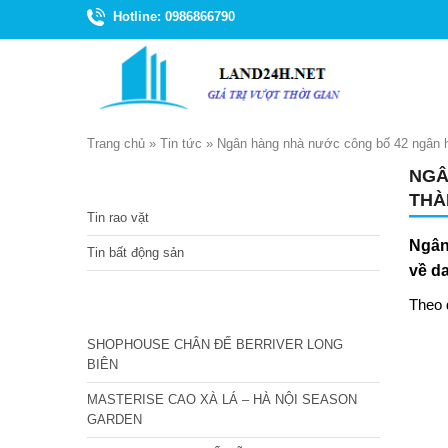
Hotline: 0986866790
Trang chủ
»
Tin tức
»
Ngân hàng nhà nước công bố 42 ngân hà
NGÂ
TIN TỨC
THÀ
Tin rao vặt
Ngân
Tin bất động sản
về d
Theo 
CÁC DỰ ÁN MỚI NHẤT
SHOPHOUSE CHÂN ĐẾ BERRIVER LONG
BIÊN
MASTERISE CAO XÀ LÁ – HÀ NỘI SEASON
GARDEN