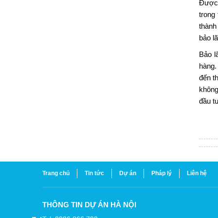
Được 
trong
thành
bảo lã
Bảo l
hàng.
đến t
không
đầu t
Trang chủ
Tin tức
Dự án
Pháp lý
Liên hệ
THÔNG TIN DỰ ÁN HÀ NỘI