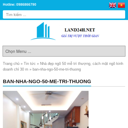
Hotline: 0986866790
Trang chủ
»
Tin tức
»
Nhà đẹp ngõ 50 mễ trì thượng, cách mặt ngõ kinh
doanh chỉ 30 m
»
ban-nha-ngo-50-me-tri-thuong
BAN-NHA-NGO-50-ME-TRI-THUONG