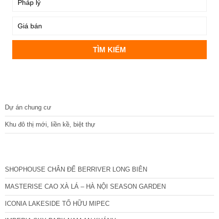
DỰ ÁN
Dự án chung cư
Khu đô thị mới, liền kề, biệt thự
CÁC DỰ ÁN MỚI NHẤT
SHOPHOUSE CHÂN ĐẾ BERRIVER LONG BIÊN
MASTERISE CAO XÀ LÁ – HÀ NỘI SEASON GARDEN
ICONIA LAKESIDE TỐ HỮU MIPEC