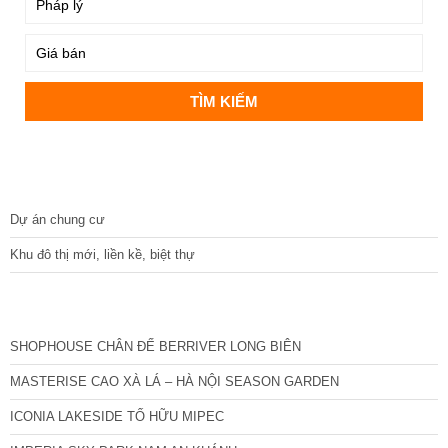
DỰ ÁN
Dự án chung cư
Khu đô thị mới, liền kề, biệt thự
CÁC DỰ ÁN MỚI NHẤT
SHOPHOUSE CHÂN ĐẾ BERRIVER LONG BIÊN
MASTERISE CAO XÀ LÁ – HÀ NỘI SEASON GARDEN
ICONIA LAKESIDE TỐ HỮU MIPEC