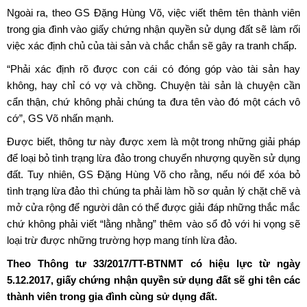
Ngoài ra, theo GS Đặng Hùng Võ, việc viết thêm tên thành viên
trong gia đình vào giấy chứng nhận quyền sử dụng đất sẽ làm rối
việc xác định chủ của tài sản và chắc chắn sẽ gây ra tranh chấp.
“Phải xác định rõ được con cái có đóng góp vào tài sản hay
không, hay chỉ có vợ và chồng. Chuyện tài sản là chuyện cần
cẩn thận, chứ không phải chúng ta đưa tên vào đó một cách vô
cớ”, GS Võ nhấn mạnh.
Được biết, thông tư này được xem là một trong những giải pháp
để loại bỏ tình trạng lừa đảo trong chuyển nhượng quyền sử dụng
đất. Tuy nhiên, GS Đặng Hùng Võ cho rằng, nếu nói để xóa bỏ
tình trạng lừa đảo thì chúng ta phải làm hồ sơ quản lý chặt chẽ và
mở cửa rộng để người dân có thể được giải đáp những thắc mắc
chứ không phải viết “lằng nhằng” thêm vào sổ đỏ với hi vọng sẽ
loại trừ được những trường hợp mang tính lừa đảo.
Theo Thông tư 33/2017/TT-BTNMT có hiệu lực từ ngày
5.12.2017, giấy chứng nhận quyền sử dụng đất sẽ ghi tên các
thành viên trong gia đình cùng sử dụng đất.