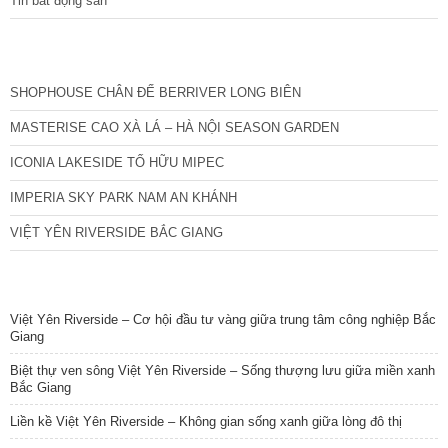
Tin bất động sản
CÁC DỰ ÁN MỚI NHẤT
SHOPHOUSE CHÂN ĐẾ BERRIVER LONG BIÊN
MASTERISE CAO XÀ LÁ – HÀ NỘI SEASON GARDEN
ICONIA LAKESIDE TỐ HỮU MIPEC
IMPERIA SKY PARK NAM AN KHÁNH
VIỆT YÊN RIVERSIDE BẮC GIANG
TIN NỔI BẬT
Việt Yên Riverside – Cơ hội đầu tư vàng giữa trung tâm công nghiệp Bắc
Giang
Biệt thự ven sông Việt Yên Riverside – Sống thượng lưu giữa miền xanh
Bắc Giang
Liền kề Việt Yên Riverside – Không gian sống xanh giữa lòng đô thị