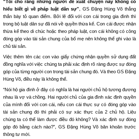
“Tôi cho rằng những người đề xuất chuyện này không có
hiểu biết gì về pháp luật dân sự”
, GS Đặng Hùng Võ thẳng
thắn bày tỏ quan điểm. Bởi lẽ đối với con cái trong gia đình thì
trong bộ luật dân sự đã nói về quyền thừa kế. Con cái được nhận
thừa kế theo di chúc hoặc theo pháp luật, con cái không có công
đóng góp vào tài sản chung của bố mẹ nên không thể ghi vào là
chủ tài sản.
Việc thêm tên các con vào giấy chứng nhận quyền sử dụng đất
đồng nghĩa với việc chúng ta phải xác định rõ ràng được sự đóng
góp của từng người con trong tài sản chung đó. Và theo GS Đặng
Hùng Võ, điều này là không thể.
“Nói hộ gia đình ở đây có nghĩa là hai người chủ hộ tương đương
nhau là vợ và chồng. Hai người chủ của gia đình xác định quyền
của mình đối với con cái, nếu con cái thực sự có đóng góp vào
tài sản chung đó thì phải có sự xác thực của 2 chủ hộ. Liệu
chúng ta có thể làm được điều đó không? Và xác định sự đóng
góp đó bằng cách nào?”, GS Đặng Hùng Võ băn khoăn trước
thông tư mới.