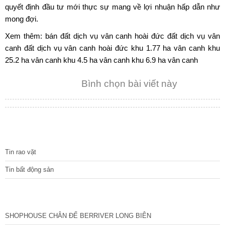
quyết định đầu tư mới thực sự mang về lợi nhuận hấp dẫn như
mong đợi.
Xem thêm:
bán đất dịch vụ vân canh hoài đức
đất dịch vụ vân
canh
đất dịch vụ vân canh hoài đức
khu 1.77 ha vân canh
khu
25.2 ha vân canh
khu 4.5 ha vân canh
khu 6.9 ha vân canh
Bình chọn bài viết này
TIN TỨC
Tin rao vặt
Tin bất động sản
CÁC DỰ ÁN MỚI NHẤT
SHOPHOUSE CHÂN ĐẾ BERRIVER LONG BIÊN