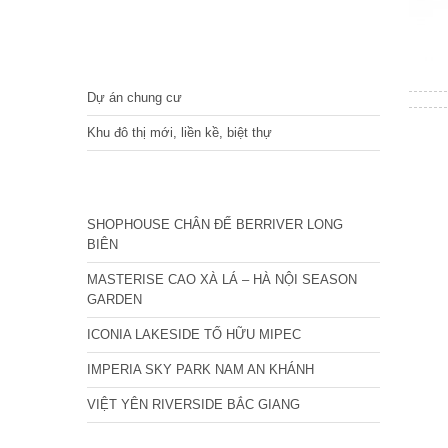
DỰ ÁN
Dự án chung cư
Khu đô thị mới, liền kề, biệt thự
CÁC DỰ ÁN MỚI NHẤT
SHOPHOUSE CHÂN ĐẾ BERRIVER LONG
BIÊN
MASTERISE CAO XÀ LÁ – HÀ NỘI SEASON
GARDEN
ICONIA LAKESIDE TỐ HỮU MIPEC
IMPERIA SKY PARK NAM AN KHÁNH
VIỆT YÊN RIVERSIDE BẮC GIANG