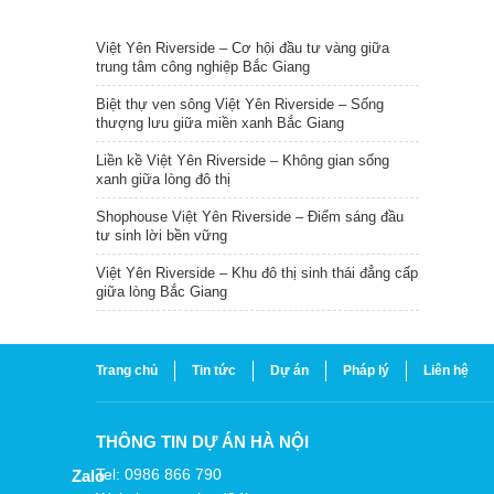
TIN NỔI BẬT
Việt Yên Riverside – Cơ hội đầu tư vàng giữa
trung tâm công nghiệp Bắc Giang
Biệt thự ven sông Việt Yên Riverside – Sống
thượng lưu giữa miền xanh Bắc Giang
Liền kề Việt Yên Riverside – Không gian sống
xanh giữa lòng đô thị
Shophouse Việt Yên Riverside – Điểm sáng đầu
tư sinh lời bền vững
Việt Yên Riverside – Khu đô thị sinh thái đẳng cấp
giữa lòng Bắc Giang
Trang chủ
Tin tức
Dự án
Pháp lý
Liên hệ
THÔNG TIN DỰ ÁN HÀ NỘI
Tel: 0986 866 790
Zalo