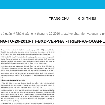
TRANG CHỦ
GIỚI THIỆU
 và quản lý Nhà ở xã hội
»
thong-tu-20-2016-tt-bxd-ve-phat-trien-va-quan-ly-n
NG-TU-20-2016-TT-BXD-VE-PHAT-TRIEN-VA-QUAN-L