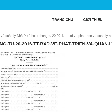
TRANG CHỦ
GIỚI THIỆU
 và quản lý Nhà ở xã hội
»
thong-tu-20-2016-tt-bxd-ve-phat-trien-va-quan-ly-n
NG-TU-20-2016-TT-BXD-VE-PHAT-TRIEN-VA-QUAN-L