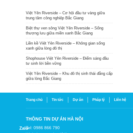
TIN NỔI BẬT
Việt Yên Riverside – Cơ hội đầu tư vàng giữa
trung tâm công nghiệp Bắc Giang
Biệt thự ven sông Việt Yên Riverside – Sống
thượng lưu giữa miền xanh Bắc Giang
Liền kề Việt Yên Riverside – Không gian sống
xanh giữa lòng đô thị
Shophouse Việt Yên Riverside – Điểm sáng đầu
tư sinh lời bền vững
Việt Yên Riverside – Khu đô thị sinh thái đẳng cấp
giữa lòng Bắc Giang
Trang chủ
Tin tức
Dự án
Pháp lý
Liên hệ
THÔNG TIN DỰ ÁN HÀ NỘI
Tel: 0986 866 790
Zalo