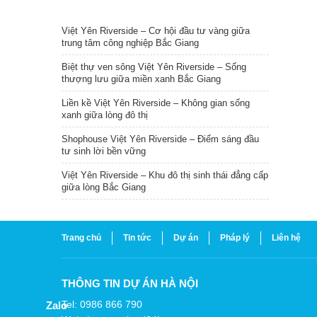
TIN NỔI BẬT
Việt Yên Riverside – Cơ hội đầu tư vàng giữa
trung tâm công nghiệp Bắc Giang
Biệt thự ven sông Việt Yên Riverside – Sống
thượng lưu giữa miền xanh Bắc Giang
Liền kề Việt Yên Riverside – Không gian sống
xanh giữa lòng đô thị
Shophouse Việt Yên Riverside – Điểm sáng đầu
tư sinh lời bền vững
Việt Yên Riverside – Khu đô thị sinh thái đẳng cấp
giữa lòng Bắc Giang
Trang chủ
Tin tức
Dự án
Pháp lý
Liên hệ
THÔNG TIN DỰ ÁN HÀ NỘI
Tel: 0986 866 790
Zalo