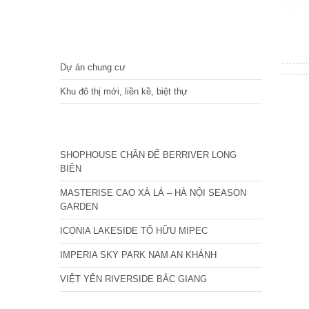
DỰ ÁN
Dự án chung cư
Khu đô thị mới, liền kề, biệt thự
CÁC DỰ ÁN MỚI NHẤT
SHOPHOUSE CHÂN ĐẾ BERRIVER LONG
BIÊN
MASTERISE CAO XÀ LÁ – HÀ NỘI SEASON
GARDEN
ICONIA LAKESIDE TỐ HỮU MIPEC
IMPERIA SKY PARK NAM AN KHÁNH
VIỆT YÊN RIVERSIDE BẮC GIANG