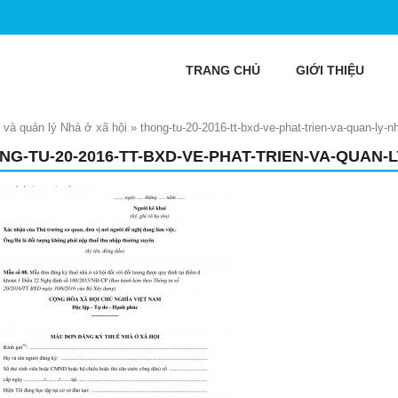
TRANG CHỦ
GIỚI THIỆU
 và quản lý Nhà ở xã hội
»
thong-tu-20-2016-tt-bxd-ve-phat-trien-va-quan-ly-n
NG-TU-20-2016-TT-BXD-VE-PHAT-TRIEN-VA-QUAN-L