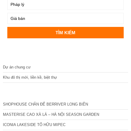
DỰ ÁN
Dự án chung cư
Khu đô thị mới, liền kề, biệt thự
CÁC DỰ ÁN MỚI NHẤT
SHOPHOUSE CHÂN ĐẾ BERRIVER LONG BIÊN
MASTERISE CAO XÀ LÁ – HÀ NỘI SEASON GARDEN
ICONIA LAKESIDE TỐ HỮU MIPEC