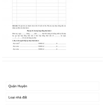
TÌM KIẾM