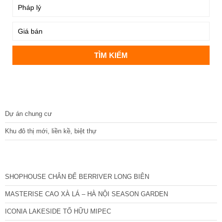
DỰ ÁN
Dự án chung cư
Khu đô thị mới, liền kề, biệt thự
CÁC DỰ ÁN MỚI NHẤT
SHOPHOUSE CHÂN ĐẾ BERRIVER LONG BIÊN
MASTERISE CAO XÀ LÁ – HÀ NỘI SEASON GARDEN
ICONIA LAKESIDE TỐ HỮU MIPEC