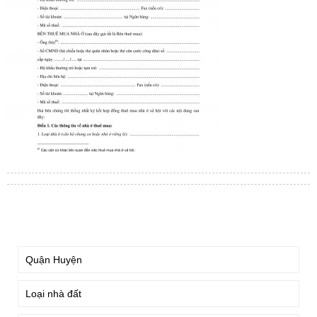
TÌM KIẾM