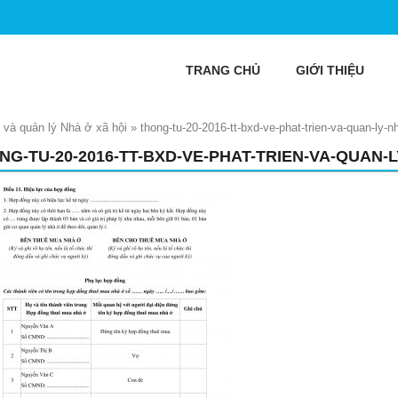
TRANG CHỦ
GIỚI THIỆU
 và quản lý Nhà ở xã hội
»
thong-tu-20-2016-tt-bxd-ve-phat-trien-va-quan-ly-n
NG-TU-20-2016-TT-BXD-VE-PHAT-TRIEN-VA-QUAN-L