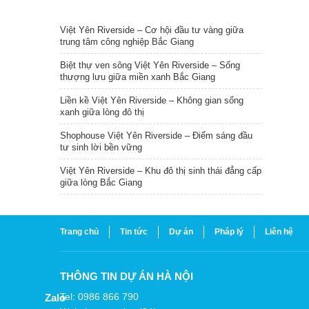
TIN NỔI BẬT
Việt Yên Riverside – Cơ hội đầu tư vàng giữa
trung tâm công nghiệp Bắc Giang
Biệt thự ven sông Việt Yên Riverside – Sống
thượng lưu giữa miền xanh Bắc Giang
Liền kề Việt Yên Riverside – Không gian sống
xanh giữa lòng đô thị
Shophouse Việt Yên Riverside – Điểm sáng đầu
tư sinh lời bền vững
Việt Yên Riverside – Khu đô thị sinh thái đẳng cấp
giữa lòng Bắc Giang
Trang chủ
Tin tức
Dự án
Pháp lý
Liên hệ
THÔNG TIN DỰ ÁN HÀ NỘI
Tel: 0986 866 790
Zalo