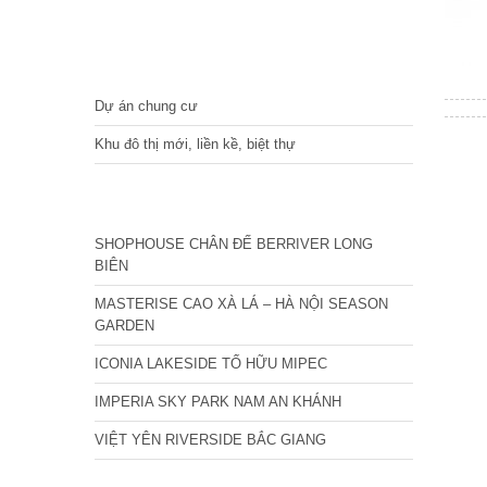
DỰ ÁN
Dự án chung cư
Khu đô thị mới, liền kề, biệt thự
CÁC DỰ ÁN MỚI NHẤT
SHOPHOUSE CHÂN ĐẾ BERRIVER LONG
BIÊN
MASTERISE CAO XÀ LÁ – HÀ NỘI SEASON
GARDEN
ICONIA LAKESIDE TỐ HỮU MIPEC
IMPERIA SKY PARK NAM AN KHÁNH
VIỆT YÊN RIVERSIDE BẮC GIANG