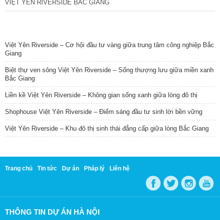
VIỆT YÊN RIVERSIDE BẮC GIANG
TIN NỔI BẬT
Việt Yên Riverside – Cơ hội đầu tư vàng giữa trung tâm công nghiệp Bắc
Giang
Biệt thự ven sông Việt Yên Riverside – Sống thượng lưu giữa miền xanh
Bắc Giang
Liền kề Việt Yên Riverside – Không gian sống xanh giữa lòng đô thị
Shophouse Việt Yên Riverside – Điểm sáng đầu tư sinh lời bền vững
Việt Yên Riverside – Khu đô thị sinh thái đẳng cấp giữa lòng Bắc Giang
Trang chủ
Tin tức
Dự án
Pháp lý
Liên hệ
THÔNG TIN DỰ ÁN HÀ NỘI