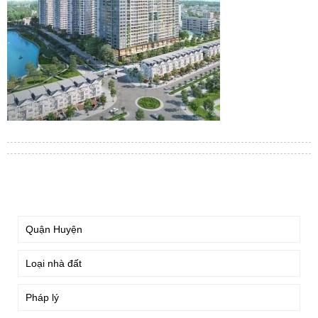
TÌM KIẾM