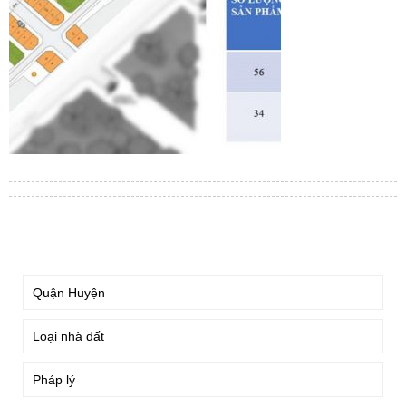
TÌM KIẾM