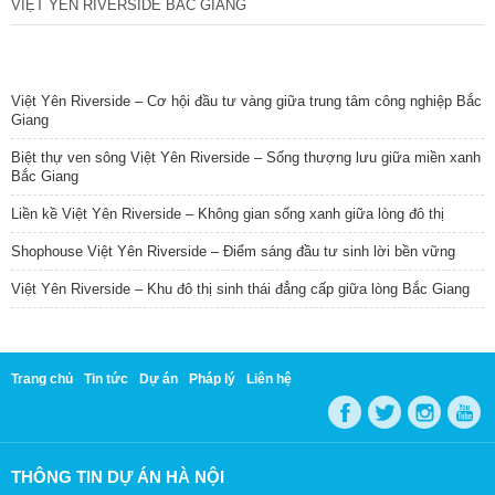
VIỆT YÊN RIVERSIDE BẮC GIANG
TIN NỔI BẬT
Việt Yên Riverside – Cơ hội đầu tư vàng giữa trung tâm công nghiệp Bắc
Giang
Biệt thự ven sông Việt Yên Riverside – Sống thượng lưu giữa miền xanh
Bắc Giang
Liền kề Việt Yên Riverside – Không gian sống xanh giữa lòng đô thị
Shophouse Việt Yên Riverside – Điểm sáng đầu tư sinh lời bền vững
Việt Yên Riverside – Khu đô thị sinh thái đẳng cấp giữa lòng Bắc Giang
Trang chủ
Tin tức
Dự án
Pháp lý
Liên hệ
THÔNG TIN DỰ ÁN HÀ NỘI