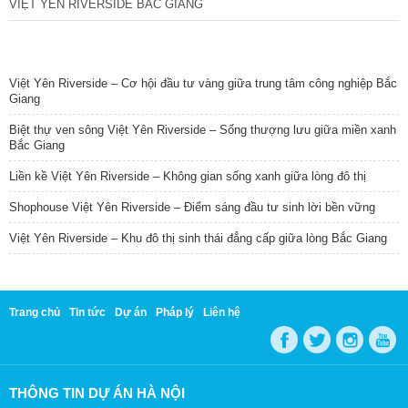
VIỆT YÊN RIVERSIDE BẮC GIANG
TIN NỔI BẬT
Việt Yên Riverside – Cơ hội đầu tư vàng giữa trung tâm công nghiệp Bắc
Giang
Biệt thự ven sông Việt Yên Riverside – Sống thượng lưu giữa miền xanh
Bắc Giang
Liền kề Việt Yên Riverside – Không gian sống xanh giữa lòng đô thị
Shophouse Việt Yên Riverside – Điểm sáng đầu tư sinh lời bền vững
Việt Yên Riverside – Khu đô thị sinh thái đẳng cấp giữa lòng Bắc Giang
Trang chủ
Tin tức
Dự án
Pháp lý
Liên hệ
THÔNG TIN DỰ ÁN HÀ NỘI