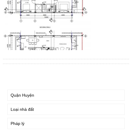
TÌM KIẾM