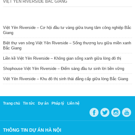
VIỆT YÊN RIVERSIDE BẮC GIANG
TIN NỔI BẬT
Việt Yên Riverside – Cơ hội đầu tư vàng giữa trung tâm công nghiệp Bắc
Giang
Biệt thự ven sông Việt Yên Riverside – Sống thượng lưu giữa miền xanh
Bắc Giang
Liền kề Việt Yên Riverside – Không gian sống xanh giữa lòng đô thị
Shophouse Việt Yên Riverside – Điểm sáng đầu tư sinh lời bền vững
Việt Yên Riverside – Khu đô thị sinh thái đẳng cấp giữa lòng Bắc Giang
Trang chủ
Tin tức
Dự án
Pháp lý
Liên hệ
THÔNG TIN DỰ ÁN HÀ NỘI